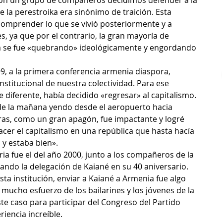
 con un grupo de compañeros decidimos defender a la 
 la perestroika era sinónimo de traición. Esta 
comprender lo que se vivió posteriormente y a 
, ya que por el contrario, la gran mayoría de 
a se fue «quebrando» ideológicamente y engordando 
9, a la primera conferencia armenia diaspora, 
stitucional de nuestra colectividad. Para ese 
diferente, había decidido «regresar» al capitalismo. 
de la mañana yendo desde el aeropuerto hacia 
ras, como un gran apagón, fue impactante y logré 
acer el capitalismo en una república que hasta hacía 
y estaba bien».
ria fue el del año 2000, junto a los compañeros de la 
ndo la delegación de Kaiané en su 40 aniversario. 
ta institución, enviar a Kaiané a Armenia fue algo 
mucho esfuerzo de los bailarines y los jóvenes de la 
este caso para participar del Congreso del Partido 
iencia increíble.