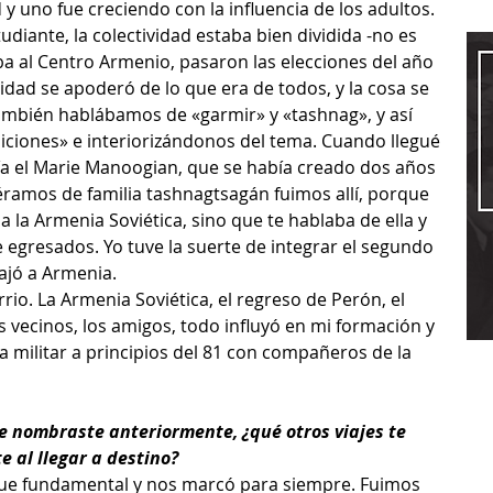
y uno fue creciendo con la influencia de los adultos.
diante, la colectividad estaba bien dividida -no es 
ba al Centro Armenio, pasaron las elecciones del año 
idad se apoderó de lo que era de todos, y la cosa se 
también hablábamos de «garmir» y «tashnag», y así 
ciones» e interiorizándonos del tema. Cuando llegué 
tía el Marie Manoogian, que se había creado dos años 
éramos de familia tashnagtsagán fuimos allí, porque 
la Armenia Soviética, sino que te hablaba de ella y 
de egresados. Yo tuve la suerte de integrar el segundo 
ajó a Armenia.
arrio. La Armenia Soviética, el regreso de Perón, el 
 vecinos, los amigos, todo influyó en mi formación y 
 militar a principios del 81 con compañeros de la 
e nombraste anteriormente, ¿qué otros viajes te 
 al llegar a destino?
, fue fundamental y nos marcó para siempre. Fuimos 