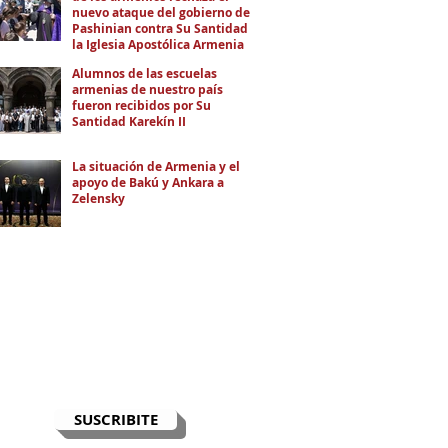
nuevo ataque del gobierno de
Pashinian contra Su Santidad y
la Iglesia Apostólica Armenia
Alumnos de las escuelas
armenias de nuestro país
fueron recibidos por Su
Santidad Karekín II
La situación de Armenia y el
apoyo de Bakú y Ankara a
Zelensky
RECIBÍ EL NEWSLETTER
Te escribimos correos una vez por
semana para informarte sobre las
noticias de la comunidad, Armenia
y el Cáucaso con contexto y
análisis.
SUSCRIBITE