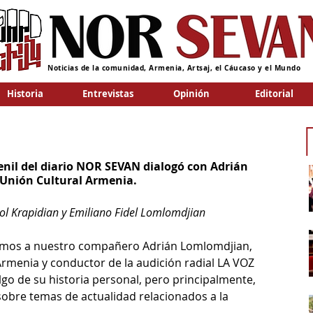
Noticias de la comunidad, Armenia, Artsaj, el Cáucaso y el Mundo
Historia
Entrevistas
Opinión
Editorial
nil del diario NOR SEVAN dialogó con Adrián 
 Unión Cultural Armenia.
Sol Krapidian y Emiliano Fidel Lomlomdjian
cimos a nuestro compañero Adrián Lomlomdjian, 
Armenia y conductor de la audición radial LA VOZ 
o de su historia personal, pero principalmente, 
obre temas de actualidad relacionados a la 