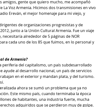
des amigos, gente que quiero mucho, me acompañó 
 de La Voz Armenia. Hicimos dos transmisiones en vivo 
adio Ereván, el mejor homenaje para mi viejo, y 
dirigentes de organizaciones progresistas y de 
n 2012, junto a la Unión Cultural Armenia. Fue un viaje 
ue, necesitaría alrededor de 5 páginas de NOR
para cada uno de los 85 que fuimos, en lo personal y 
ual de Armenia?
a periferia del capitalismo, un país subdesarrollado 
 ayude al desarrollo nacional, un país de servicios 
bajan en el exterior y mandan plata, y del turismo. 
sí.
eralizada ahora se sumó un problema que ya no 
ación. Este mismo país, cuando terminaba la época 
illones de habitantes, una industria fuerte, mucha 
 derechos adquiridos que se perdieron muy de golpe. 