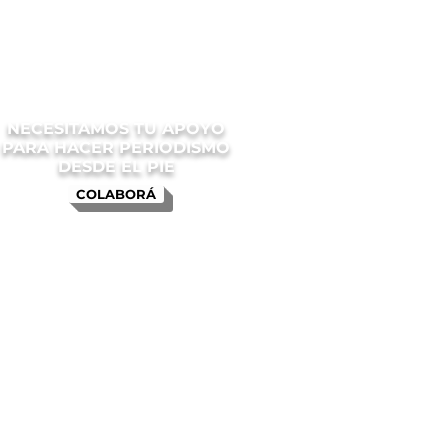
NECESITAMOS TU APOYO
PARA HACER PERIODISMO
DESDE EL PIE
COLABORÁ