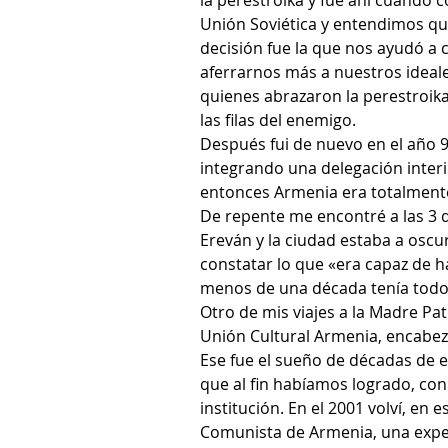
la perestroika y fue ahí cuando
Unión Soviética y entendimos que
decisión fue la que nos ayudó a 
aferrarnos más a nuestros ideales
quienes abrazaron la perestroik
las filas del enemigo.
Después fui de nuevo en el año 9
integrando una delegación interin
entonces Armenia era totalmente 
De repente me encontré a las 3 
Ereván y la ciudad estaba a oscu
constatar lo que «era capaz de h
menos de una década tenía todo 
Otro de mis viajes a la Madre Pat
Unión Cultural Armenia, encabeza
Ese fue el sueño de décadas de es
que al fin habíamos logrado, con 
institución. En el 2001 volví, en 
Comunista de Armenia, una exper