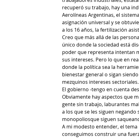
trabajadores industriales, estat
recuperó su trabajo, hay una ind
Aerolíneas Argentinas, el sistema 
asignación universal y se obtuvi
a los 16 años, la fertilización asi
Creo que más allá de las persona
único donde la sociedad está dis
poder que representa intentan 
sus intereses. Pero lo que en re
donde la política sea la herramie
bienestar general o sigan siend
mezquinos intereses sectoriales.
El gobierno -tengo en cuenta des
Obviamente hay aspectos que me
gente sin trabajo, laburantes ma
a los que se les siguen negando 
monopoliosque siguen saqueando
A mi modesto entender, el tema 
conseguimos construir una fuerz