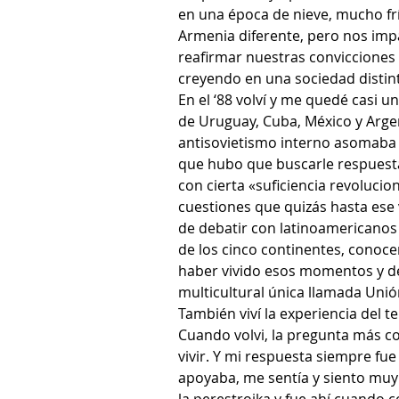
en una época de nieve, mucho frí
Armenia diferente, pero nos im
reafirmar nuestras convicciones 
creyendo en una sociedad distinta
En el ‘88 volví y me quedé casi u
de Uruguay, Cuba, México y Argent
antisovietismo interno asomaba 
que hubo que buscarle respuesta
con cierta «suficiencia revolucio
cuestiones que quizás hasta ese v
de debatir con latinoamericanos
de los cinco continentes, conocer
haber vivido esos momentos y de
multicultural única llamada Unió
También viví la experiencia del 
Cuando volvi, la pregunta más 
vivir. Y mi respuesta siempre fue
apoyaba, me sentía y siento muy a