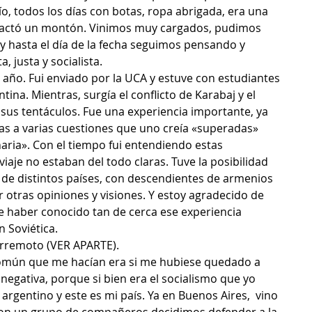
o, todos los días con botas, ropa abrigada, era una 
pactó un montón. Vinimos muy cargados, pudimos 
y hasta el día de la fecha seguimos pensando y 
, justa y socialista.
n año. Fui enviado por la UCA y estuve con estudiantes 
ina. Mientras, surgía el conflicto de Karabaj y el 
sus tentáculos. Fue una experiencia importante, ya 
s a varias cuestiones que uno creía «superadas» 
naria». Con el tiempo fui entendiendo estas 
iaje no estaban del todo claras. Tuve la posibilidad 
 de distintos países, con descendientes de armenios 
 otras opiniones y visiones. Y estoy agradecido de 
 haber conocido tan de cerca ese experiencia 
n Soviética.
terremoto (VER APARTE).
común que me hacían era si me hubiese quedado a
 negativa, porque si bien era el socialismo que yo
rgentino y este es mi país. Ya en Buenos Aires,  vino 