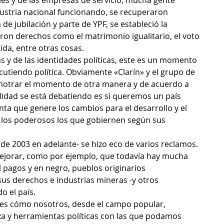
ales y de las empresas de servicio, mucha gente 
ustria nacional funcionando, se recuperaron 
de jubilación y parte de YPF, se estableció la 
eron derechos como el matrimonio igualitario, el voto 
stida, entre otras cosas.
s y de las identidades políticas, este es un momento 
cutiendo política. Obviamente «Clarín» y el grupo de 
motrar el momento de otra manera y de acuerdo a 
alidad se está debatiendo es si queremos un país 
nta que genere los cambios para el desarrollo y el 
o los poderosos los que gobiernen según sus 
de 2003 en adelante- se hizo eco de varios reclamos. 
jorar, como por ejemplo, que todavía hay mucha 
l pagos y en negro, pueblos originarios
sus derechos e industrias mineras -y otros 
 el país.
es cómo nosotros, desde el campo popular, 
a y herramientas políticas con las que podamos 