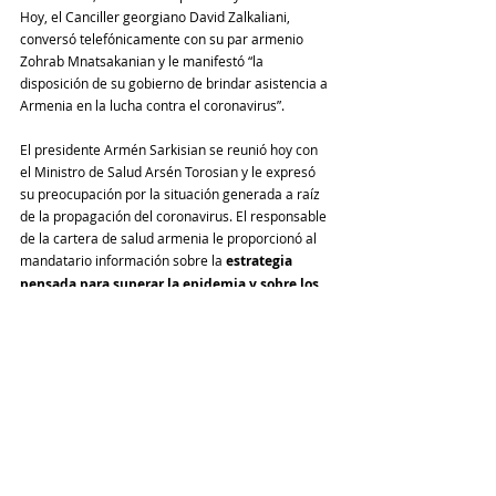
Hoy, el Canciller georgiano David Zalkaliani, 
conversó telefónicamente con su par armenio 
Zohrab Mnatsakanian y le manifestó “la 
disposición de su gobierno de brindar asistencia a 
Armenia en la lucha contra el coronavirus”.
El presidente Armén Sarkisian se reunió hoy con 
el Ministro de Salud Arsén Torosian y le expresó 
su preocupación por la situación generada a raíz 
de la propagación del coronavirus. El responsable 
de la cartera de salud armenia le proporcionó al 
mandatario información sobre la
 estrategia 
pensada para superar la epidemia y sobre los 
pasos que se están tomando para enfrentar los 
problemas que van surgiendo.
 También lo 
actualizó sobre la situación general existente, 
sobre el proceso de tratamiento y rehabilitación 
de pacientes, así como de las necesidades 
prioritarias del sistema.
El presidente Sarkisian agradeció al ministro 
Torosian y se comprometió a utilizar sus contactos 