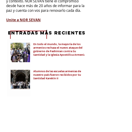
y contexto.
NOR SEVAN tiene el compromiso
desde hace más de 20 años de informar para la
paz y cuenta con vos para renovarlo cada día.
Unite a NOR SEVAN
eNTRADAS MÁS RECIENTES
En todo el mundo, la mayoría de los
armenios rechaza el nuevo ataque del
gobierno de Pashinian contra Su
Santidad y la Iglesia Apostólica Armenia
Alumnos de las escuelas armenias de
nuestro país fueron recibidos por Su
Santidad Karekín II
La situación de Armenia y el apoyo de
Bakú y Ankara a Zelensky
El régimen de Aliyev condenó a cuatro
ciudadanos por portar banderas de la