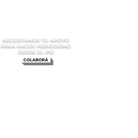
NECESITAMOS TU APOYO
PARA HACER PERIODISMO
DESDE EL PIE
COLABORÁ