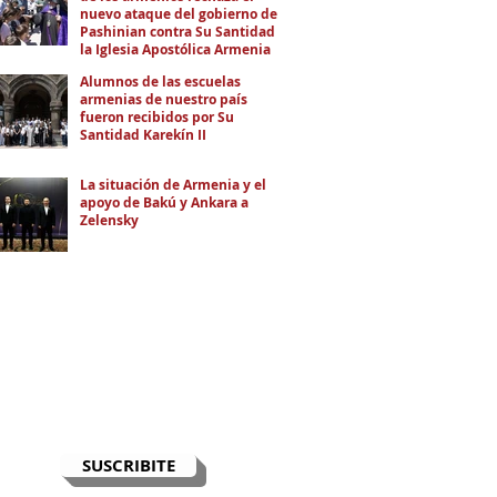
nuevo ataque del gobierno de
Pashinian contra Su Santidad y
la Iglesia Apostólica Armenia
Alumnos de las escuelas
armenias de nuestro país
fueron recibidos por Su
Santidad Karekín II
La situación de Armenia y el
apoyo de Bakú y Ankara a
Zelensky
RECIBÍ EL NEWSLETTER
Te escribimos correos una vez por
semana para informarte sobre las
noticias de la comunidad, Armenia
y el Cáucaso con contexto y
análisis.
SUSCRIBITE