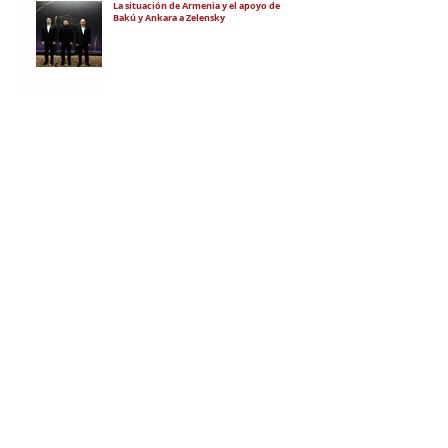
La situación de Armenia y el apoyo de
Bakú y Ankara a Zelensky
El régimen de Aliyev condenó a cuatro
ciudadanos por portar banderas de la
Unión Soviética y del Azerbaiyán
Soviético
"El objetivo es debilitar la estatalidad de
Armenia"
RECIBÍ EL NEWSLETTER
Te escribimos correos una vez por
semana para informarte sobre las
noticias de la comunidad, Armenia
y el Cáucaso con contexto y
análisis.