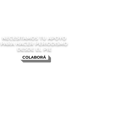
NECESITAMOS TU APOYO
PARA HACER PERIODISMO
DESDE EL PIE
COLABORÁ