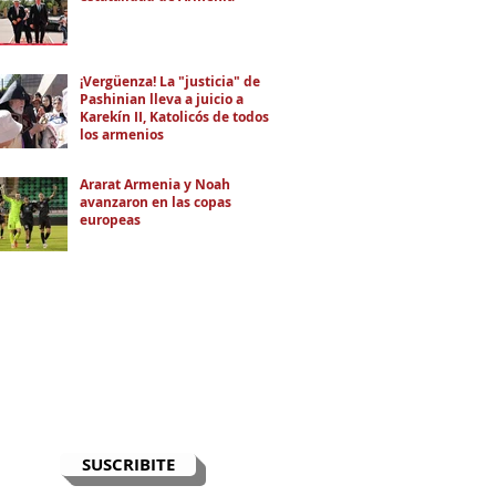
¡Vergüenza! La "justicia" de
Pashinian lleva a juicio a
Karekín II, Katolicós de todos
los armenios
Ararat Armenia y Noah
avanzaron en las copas
europeas
RECIBÍ EL NEWSLETTER
Te escribimos correos una vez por
semana para informarte sobre las
noticias de la comunidad, Armenia
y el Cáucaso con contexto y
análisis.
SUSCRIBITE