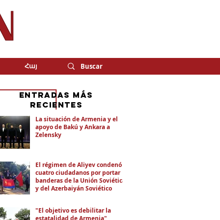
Հայ
eNTRADAS MÁS
RECIENTES
La situación de Armenia y el
apoyo de Bakú y Ankara a
Zelensky
El régimen de Aliyev condenó a
cuatro ciudadanos por portar
banderas de la Unión Soviética
y del Azerbaiyán Soviético
"El objetivo es debilitar la
estatalidad de Armenia"