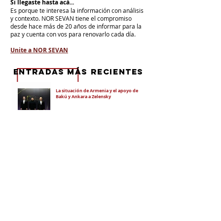
Si llegaste hasta acá...
Es porque te interesa la información con análisis
y contexto.
NOR SEVAN tiene el compromiso
desde hace más de 20 años de informar para la
paz y cuenta con vos para renovarlo cada día.
Unite a NOR SEVAN
eNTRADAS MÁS RECIENTES
La situación de Armenia y el apoyo de
Bakú y Ankara a Zelensky
El régimen de Aliyev condenó a cuatro
ciudadanos por portar banderas de la
Unión Soviética y del Azerbaiyán
Soviético
"El objetivo es debilitar la estatalidad de
Armenia"