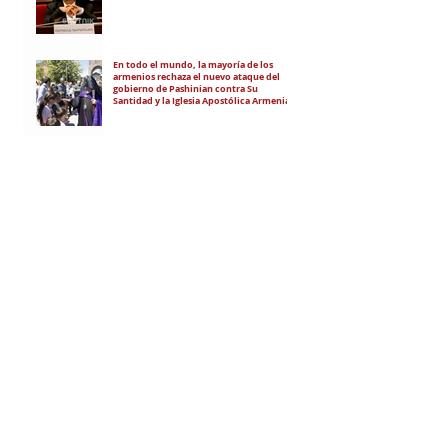
En todo el mundo, la mayoría de los
armenios rechaza el nuevo ataque del
gobierno de Pashinian contra Su
Santidad y la Iglesia Apostólica Armenia
Alumnos de las escuelas armenias de
nuestro país fueron recibidos por Su
Santidad Karekín II
La situación de Armenia y el apoyo de
Bakú y Ankara a Zelensky
RECIBÍ EL NEWSLETTER
Te escribimos correos una vez por
semana para informarte sobre las