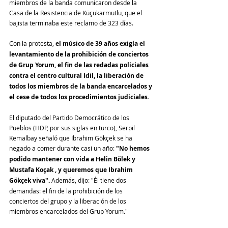
miembros de la banda comunicaron desde la 
Casa de la Resistencia de Küçükarmutlu, que el 
bajista t
erminaba este reclamo de 323 días
.
Con la protesta, 
el músico de 39 años exigía el 
levantamiento de la prohibición de conciertos 
de Grup Yorum, el fin de las redadas policiales 
contra el centro cultural Idil, la liberación de 
todos los miembros de la banda encarcelados y 
el cese de todos los procedimientos judiciales. 
El diputado del Partido Democrático de los 
Pueblos (HDP, por sus siglas en turco), Serpil 
Kemalbay señaló que Ibrahim Gökçek se ha 
negado a comer durante casi un año: 
"No hemos 
podido mantener con vida a Helin Bölek y 
Mustafa Koçak , y queremos que Ibrahim 
Gökçek viva".
 Además, dijo: "Él tiene dos 
demandas: el fin de la prohibición de los 
conciertos del grupo y la liberación de los 
miembros encarcelados del Grup Yorum."