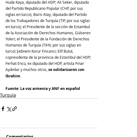
Huda Kaya, diputado del HDP; Ali Seker, diputado 
del Partido Republicano Popular (CHP, 
por sus 
siglas en turco
), Baris Atay, diputado del Partido 
de los Trabajadores de Turquía (TIP, 
por sus siglas 
en turco
); el Presidente de la sección de Estambul 
de la Asociación de Derechos Humanos, Gülseren 
Yoleri; el Presidente de la Fundación de Derechos 
Humanos de Turquía (TIHV, 
por sus siglas en 
turco
) Şebnem Korur Fincancı; Elif Bulut, 
copresidenta de la provincia de Estambul del HDP; 
Ferhat Encü, ex diputado del HDP, artista Pınar 
Aydınlar y muchos otros, 
se solidarizaron con 
Ibrahim
.
Fuente: La voz armenia y ANF en español
Turquía
Comentarios