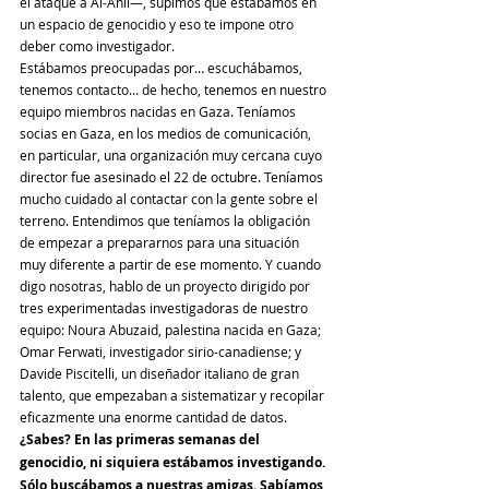
el ataque a Al-Ahli—, supimos que estábamos en 
un espacio de genocidio y eso te impone otro 
deber como investigador.
Estábamos preocupadas por… escuchábamos, 
tenemos contacto… de hecho, tenemos en nuestro 
equipo miembros nacidas en Gaza. Teníamos 
socias en Gaza, en los medios de comunicación, 
en particular, una organización muy cercana cuyo 
director fue asesinado el 22 de octubre. Teníamos 
mucho cuidado al contactar con la gente sobre el 
terreno. Entendimos que teníamos la obligación 
de empezar a prepararnos para una situación 
muy diferente a partir de ese momento. Y cuando 
digo nosotras, hablo de un proyecto dirigido por 
tres experimentadas investigadoras de nuestro 
equipo: Noura Abuzaid, palestina nacida en Gaza; 
Omar Ferwati, investigador sirio-canadiense; y 
Davide Piscitelli, un diseñador italiano de gran 
talento, que empezaban a sistematizar y recopilar 
eficazmente una enorme cantidad de datos.
¿Sabes? En las primeras semanas del 
genocidio, ni siquiera estábamos investigando. 
Sólo buscábamos a nuestras amigas. Sabíamos 