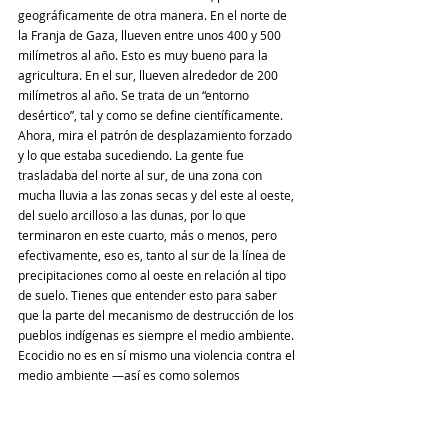
geográficamente de otra manera. En el norte de 
la Franja de Gaza, llueven entre unos 400 y 500 
milímetros al año. Esto es muy bueno para la 
agricultura. En el sur, llueven alrededor de 200 
milímetros al año. Se trata de un “entorno 
desértico”, tal y como se define científicamente. 
Ahora, mira el patrón de desplazamiento forzado 
y lo que estaba sucediendo. La gente fue 
trasladaba del norte al sur, de una zona con 
mucha lluvia a las zonas secas y del este al oeste, 
del suelo arcilloso a las dunas, por lo que 
terminaron en este cuarto, más o menos, pero 
efectivamente, eso es, tanto al sur de la línea de 
precipitaciones como al oeste en relación al tipo 
de suelo. Tienes que entender esto para saber 
que la parte del mecanismo de destrucción de los 
pueblos indígenas es siempre el medio ambiente.
Ecocidio no es en sí mismo una violencia contra el 
medio ambiente —así es como solemos 
entenderlo, aunque no esté codificado. Está 
codificado en alguna jurisdicción nacional, pero no 
aún como un crimen internacional en su totalidad