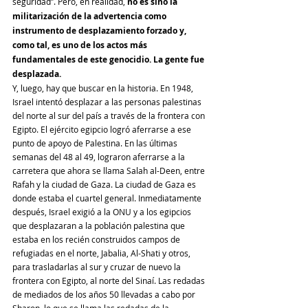
seguridad”. Pero, en realidad, 
no es sino la 
militarización de la advertencia como 
instrumento de desplazamiento forzado y, 
como tal, es uno de los actos más 
fundamentales de este genocidio. La gente fue 
desplazada.
Y, luego, hay que buscar en la historia. En 1948, 
Israel intentó desplazar a las personas palestinas 
del norte al sur del país a través de la frontera con 
Egipto. El ejército egipcio logró aferrarse a ese 
punto de apoyo de Palestina. En las últimas 
semanas del 48 al 49, lograron aferrarse a la 
carretera que ahora se llama Salah al-Deen, entre 
Rafah y la ciudad de Gaza. La ciudad de Gaza es 
donde estaba el cuartel general. Inmediatamente 
después, Israel exigió a la ONU y a los egipcios 
que desplazaran a la población palestina que 
estaba en los recién construidos campos de 
refugiadas en el norte, Jabalia, Al-Shati y otros, 
para trasladarlas al sur y cruzar de nuevo la 
frontera con Egipto, al norte del Sinaí. Las redadas 
de mediados de los años 50 llevadas a cabo por 
Sharon, lo que se llama las redadas de la 