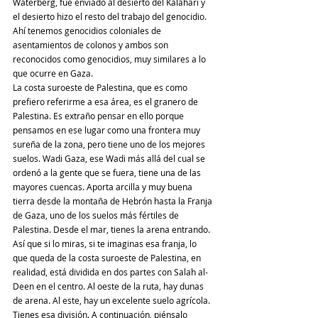
Waterberg, fue enviado al desierto del Kalahari y 
el desierto hizo el resto del trabajo del genocidio. 
Ahí tenemos genocidios coloniales de 
asentamientos de colonos y ambos son 
reconocidos como genocidios, muy similares a lo 
que ocurre en Gaza.
La costa suroeste de Palestina, que es como 
prefiero referirme a esa área, es el granero de 
Palestina. Es extraño pensar en ello porque 
pensamos en ese lugar como una frontera muy 
sureña de la zona, pero tiene uno de los mejores 
suelos. Wadi Gaza, ese Wadi más allá del cual se 
ordenó a la gente que se fuera, tiene una de las 
mayores cuencas. Aporta arcilla y muy buena 
tierra desde la montaña de Hebrón hasta la Franja 
de Gaza, uno de los suelos más fértiles de 
Palestina. Desde el mar, tienes la arena entrando. 
Así que si lo miras, si te imaginas esa franja, lo 
que queda de la costa suroeste de Palestina, en 
realidad, está dividida en dos partes con Salah al-
Deen en el centro. Al oeste de la ruta, hay dunas 
de arena. Al este, hay un excelente suelo agrícola. 
Tienes esa división. A continuación, piénsalo 