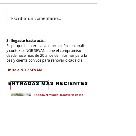
Escribir un comentario...
Si llegaste hasta acá...
Es porque te interesa la información con análisis
y contexto.
NOR SEVAN tiene el compromiso
desde hace más de 20 años de informar para la
paz y cuenta con vos para renovarlo cada día.
Unite a NOR SEVAN
eNTRADAS MÁS RECIENTES
En todo el mundo, la mayoría de los
armenios rechaza el nuevo ataque del
gobierno de Pashinian contra Su
Santidad y la Iglesia Apostólica Armenia
Alumnos de las escuelas armenias de
nuestro país fueron recibidos por Su
Santidad Karekín II