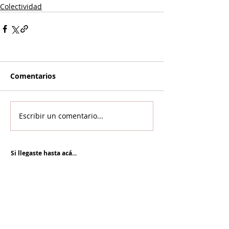
Colectividad
Comentarios
Escribir un comentario...
Si llegaste hasta acá...
Es porque te interesa la información con análisis
y contexto.
NOR SEVAN tiene el compromiso
desde hace más de 20 años de informar para la
paz y cuenta con vos para renovarlo cada día.
Unite a NOR SEVAN
eNTRADAS MÁS RECIENTES