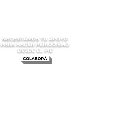
NECESITAMOS TU APOYO
PARA HACER PERIODISMO
DESDE EL PIE
COLABORÁ