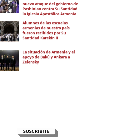
nuevo ataque del gobierno de
Pashinian contra Su Santidad y
la Iglesia Apostólica Armenia
Alumnos de las escuelas
armenias de nuestro país
fueron recibidos por Su
Santidad Karekín II
La situación de Armenia y el
apoyo de Bakú y Ankara a
Zelensky
RECIBÍ EL NEWSLETTER
Te escribimos correos una vez por
semana para informarte sobre las
noticias de la comunidad, Armenia
y el Cáucaso con contexto y
análisis.
SUSCRIBITE