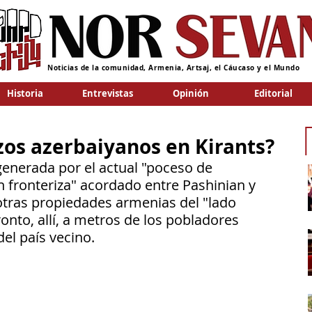
Noticias de la comunidad, Armenia, Artsaj, el Cáucaso y el Mundo
Historia
Entrevistas
Opinión
Editorial
zos azerbaiyanos en Kirants?
enerada por el actual "poceso de 
 fronteriza" acordado entre Pashinian y 
 otras propiedades armenias del "lado 
onto, allí, a metros de los pobladores 
el país vecino.