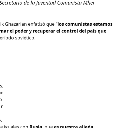
 Secretario de la Juventud Comunista Mher 
ik Ghazarian enfatizó que "
los comunistas estamos 
ar el poder y recuperar el control del país que 
eríodo soviético.
s, 
ue 
o 
r 
, 
e iguales con 
Rusia
, que 
es nuestra aliada 