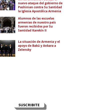
nuevo ataque del gobierno de
Pashinian contra Su Santidad y
la Iglesia Apostólica Armenia
Alumnos de las escuelas
armenias de nuestro país
fueron recibidos por Su
Santidad Karekín II
La situación de Armenia y el
apoyo de Bakú y Ankara a
Zelensky
RECIBÍ EL NEWSLETTER
Te escribimos correos una vez por
semana para informarte sobre las
noticias de la comunidad, Armenia
y el Cáucaso con contexto y
análisis.
SUSCRIBITE