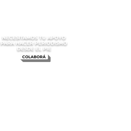
NECESITAMOS TU APOYO
PARA HACER PERIODISMO
DESDE EL PIE
COLABORÁ