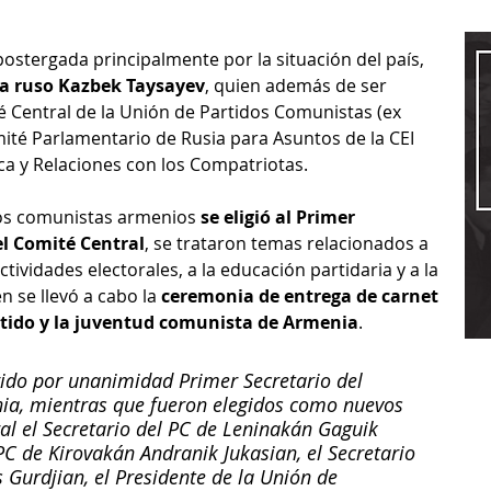
postergada principalmente por la situación del país, 
ta ruso Kazbek Taysayev
, quien además de ser 
 Central de la Unión de Partidos Comunistas (ex 
ité Parlamentario de Rusia para Asuntos de la CEI 
ica y Relaciones con los Compatriotas.
los comunistas armenios 
se eligió al Primer 
del Comité Central
, se trataron temas relacionados a 
actividades electorales, a la educación partidaria y a la 
n se llevó a cabo la 
ceremonia de entrega de carnet 
artido y la juventud comunista de Armenia
.
gido por unanimidad Primer Secretario del 
ia, mientras que fueron elegidos como nuevos 
al el Secretario del PC de Leninakán Gaguik 
PC de Kirovakán Andranik Jukasian, el Secretario 
 Gurdjian, el Presidente de la Unión de 