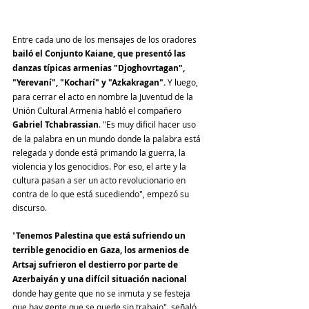
Entre cada uno de los mensajes de los oradores 
bailó el Conjunto Kaiane, que presentó las 
danzas típicas armenias "Djoghovrtagan", 
"Yerevaní", "Kocharí" y "Azkakragan". 
Y luego, 
para cerrar el acto en nombre la Juventud de la 
Unión Cultural Armenia habló el compañero 
Gabriel Tchabrassian
. "Es muy dificil hacer uso 
de la palabra en un mundo donde la palabra está 
relegada y donde está primando la guerra, la 
violencia y los genocidios. Por eso, el arte y la 
cultura pasan a ser un acto revolucionario en 
contra de lo que está sucediendo", empezó su 
discurso.
"
Tenemos Palestina que está sufriendo un 
terrible genocidio en Gaza, los armenios de 
Artsaj sufrieron el destierro por parte de 
Azerbaiyán y una difícil situación nacional 
donde hay gente que no se inmuta y se festeja 
que hay gente que se quede sin trabajo", señaló 