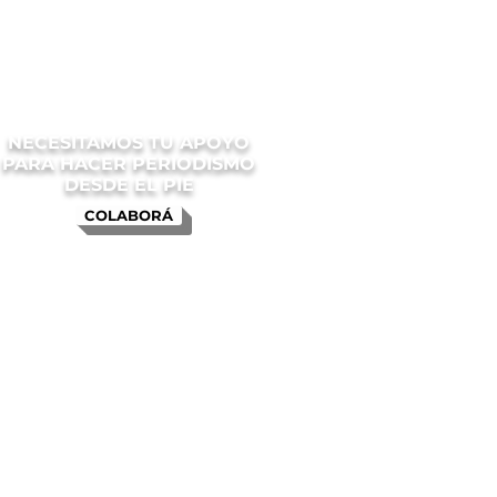
NECESITAMOS TU APOYO
PARA HACER PERIODISMO
DESDE EL PIE
COLABORÁ