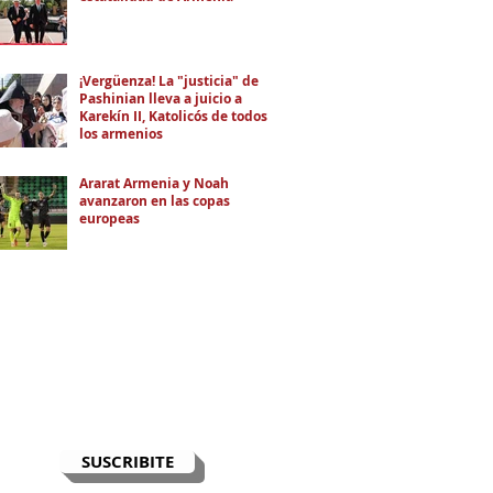
¡Vergüenza! La "justicia" de
Pashinian lleva a juicio a
Karekín II, Katolicós de todos
los armenios
Ararat Armenia y Noah
avanzaron en las copas
europeas
RECIBÍ EL NEWSLETTER
Te escribimos correos una vez por
semana para informarte sobre las
noticias de la comunidad, Armenia
y el Cáucaso con contexto y
análisis.
SUSCRIBITE