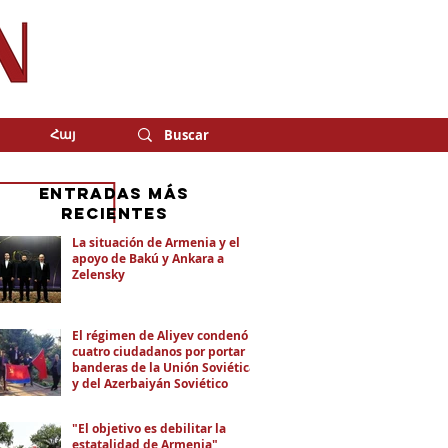
Հայ
eNTRADAS MÁS
RECIENTES
La situación de Armenia y el
apoyo de Bakú y Ankara a
Zelensky
El régimen de Aliyev condenó a
cuatro ciudadanos por portar
banderas de la Unión Soviética
y del Azerbaiyán Soviético
"El objetivo es debilitar la
estatalidad de Armenia"