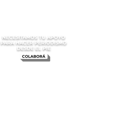
NECESITAMOS TU APOYO
PARA HACER PERIODISMO
DESDE EL PIE
COLABORÁ