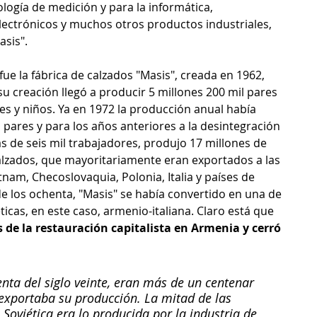
ogía de medición y para la informática, 
ectrónicos y muchos otros productos industriales, 
asis".
ue la fábrica de calzados "Masis", creada en 1962, 
u creación llegó a producir 5 millones 200 mil pares 
s y niños. Ya en 1972 la producción anual había 
pares y para los años anteriores a la desintegración 
s de seis mil trabajadores, produjo 17 millones de 
alzados, que mayoritariamente eran exportados a las 
tnam, Checoslovaquia, Polonia, Italia y países de 
 los ochenta, "Masis" se había convertido en una de 
icas, en este caso, armenio-italiana. Claro está que 
s de la restauración capitalista en Armenia y cerró 
ta del siglo veinte, eran más de un centenar 
exportaba su producción. La mitad de las 
Soviética era lo producida por la industria de 