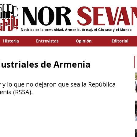
Noticias de la comunidad, Armenia, Artsaj, el Cáucaso y el Mundo
Historia
Entrevistas
Opinión
Editorial
dustriales de Armenia
 y lo que no dejaron que sea la República 
enia (RSSA).