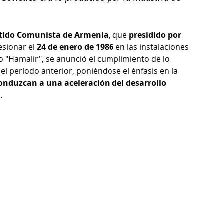
rtido Comunista de Armenia
, que 
presidido por 
sionar el 
24 de enero de 1986
 en las instalaciones 
o "Hamalir", se anunció el cumplimiento de lo 
el período anterior, poniéndose el énfasis en la 
onduzcan a una aceleración del desarrollo 
a
. 