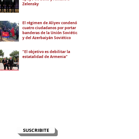
Zelensky
El régimen de Aliyev condenó a
cuatro ciudadanos por portar
banderas de la Unión Soviética
y del Azerbaiyán Soviético
"El objetivo es debilitar la
estatalidad de Armenia"
RECIBÍ EL NEWSLETTER
Te escribimos correos una vez por
semana para informarte sobre las
noticias de la comunidad, Armenia
y el Cáucaso con contexto y
análisis.
SUSCRIBITE