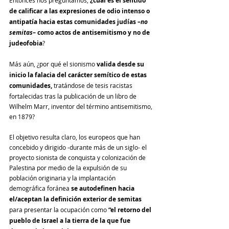
Entonces nos preguntamos, 
¿cuál es el sentido 
de calificar a las expresiones de odio intenso o 
antipatía hacia estas comunidades judías –
no 
semitas
– como actos de antisemitismo y no de 
judeofobia
?
Más aún, ¿por qué el sionismo 
valida desde su 
inicio la falacia del carácter semítico de estas 
comunidades,
 tratándose de tesis racistas 
fortalecidas tras la publicación de un libro de 
Wilhelm Marr, inventor del término antisemitismo, 
en 1879?
El objetivo resulta claro, los europeos que han 
concebido y dirigido -durante más de un siglo- el 
proyecto sionista de conquista y colonización de 
Palestina por medio de la expulsión de su 
población originaria y la implantación 
demográfica foránea 
se autodefinen hacia 
el/aceptan la definición exterior de semitas
para presentar la ocupación como 
“el retorno del 
pueblo de Israel a la tierra de la que fue 