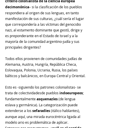
criterio colonialista de la ciencia europea 
decimonónica
– si la clasificación de los pueblos 
respondiera al origen de sus lenguas, en tanto 
manifestación de sus culturas, ¿cuál sería el lugar 
que correspondería a las víctimas del genocidio 
nazi, al estamento dominante que gestó, dirige y 
es preponderante en el Estado de Israel y a la 
mayoría de la comunidad argentino-judía y sus 
principales dirigentes?
Todos ellos provienen de comunidades judías de 
Alemania, Austria, Hungría, República Checa, 
Eslovaquia, Polonia, Ucrania, Rusia, los países 
bálticos y balcánicos, en Europa Central y Oriental.
Esto es -siguiendo los patrones colonialistas- se 
trata de colectividadesde pueblos
 indoeuropeos
; 
fundamentalmente 
asquenazíes 
(de lengua 
eslava y germánica). La categorización puede 
extenderse a los 
sefaradíes
 (itálico hablantes), 
aunque aquí, una mirada eurocéntrica ligada al 
modelo ario es problemática de aplicar.