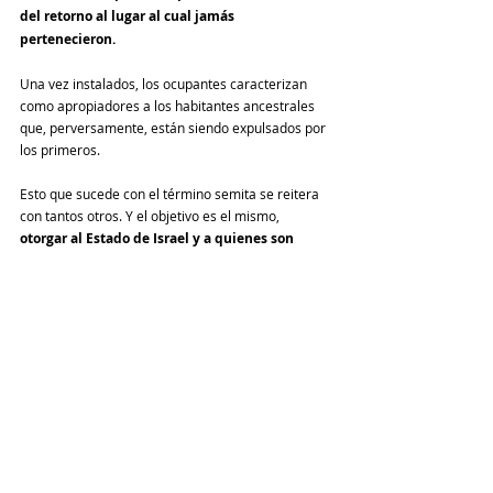
del retorno al lugar al cual jamás 
pertenecieron.
Una vez instalados, los ocupantes caracterizan 
como apropiadores a los habitantes ancestrales 
que, perversamente, están siendo expulsados por 
los primeros.
Esto que sucede con el término semita se reitera 
con tantos otros. Y el objetivo es el mismo, 
otorgar al Estado de Israel y a quienes son 
apólogos de sus crímenes el estatuto 
ontológico de víctimas.
Hemos denunciado la función de un lenguaje 
colonialista y, aun cediendo por un momento a su 
utilización, impugnamos la narración que favorece 
a los opresores del pueblo de Palestina, en su 
propio campo.
Por lo tanto, 
¡llamemos a la judeofobia por su 
nombre!