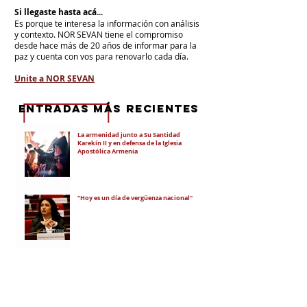
Si llegaste hasta acá...
Es porque te interesa la información con análisis
y contexto.
NOR SEVAN tiene el compromiso
desde hace más de 20 años de informar para la
paz y cuenta con vos para renovarlo cada día.
Unite a NOR SEVAN
eNTRADAS MÁS RECIENTES
La armenidad junto a Su Santidad
Karekín II y en defensa de la Iglesia
Apostólica Armenia
"Hoy es un día de vergüenza nacional"
En todo el mundo, la mayoría de los
armenios rechaza el nuevo ataque del
gobierno de Pashinian contra Su
Santidad y la Iglesia Apostólica Armenia