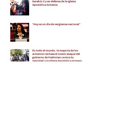
Karekín II y en defensa de la Iglesia
Apostólica Armenia
"Hoy es un día de vergüenza nacional"
En todo el mundo, la mayoría de los
armenios rechaza el nuevo ataque del
gobierno de Pashinian contra Su
Santidad y la Iglesia Apostólica Armenia
Alumnos de las escuelas armenias de
nuestro país fueron recibidos por Su
Santidad Karekín II
La situación de Armenia y el apoyo de
Bakú y Ankara a Zelensky