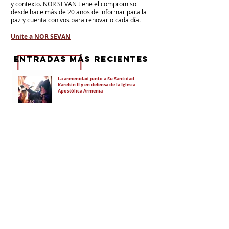
y contexto.
NOR SEVAN tiene el compromiso
desde hace más de 20 años de informar para la
paz y cuenta con vos para renovarlo cada día.
Unite a NOR SEVAN
eNTRADAS MÁS RECIENTES
La armenidad junto a Su Santidad
Karekín II y en defensa de la Iglesia
Apostólica Armenia
"Hoy es un día de vergüenza nacional"
En todo el mundo, la mayoría de los
armenios rechaza el nuevo ataque del
gobierno de Pashinian contra Su
Santidad y la Iglesia Apostólica Armenia
Alumnos de las escuelas armenias de
nuestro país fueron recibidos por Su