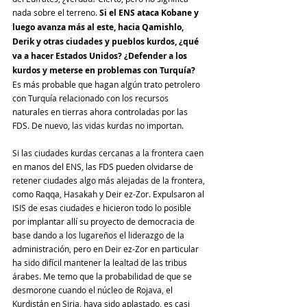
nada sobre el terreno. 
Si el ENS ataca Kobane y 
luego avanza más al este, hacia Qamishlo, 
Derik y otras ciudades y pueblos kurdos, ¿qué 
va a hacer Estados Unidos? ¿Defender a los 
kurdos y meterse en problemas con Turquía?
Es más probable que hagan algún trato petrolero 
con Turquía relacionado con los recursos 
naturales en tierras ahora controladas por las 
FDS. De nuevo, las vidas kurdas no importan.
Si las ciudades kurdas cercanas a la frontera caen 
en manos del ENS, las FDS pueden olvidarse de 
retener ciudades algo más alejadas de la frontera, 
como Raqqa, Hasakah y Deir ez-Zor. Expulsaron al 
ISIS de esas ciudades e hicieron todo lo posible 
por implantar allí su proyecto de democracia de 
base dando a los lugareños el liderazgo de la 
administración, pero en Deir ez-Zor en particular 
ha sido difícil mantener la lealtad de las tribus 
árabes. Me temo que la probabilidad de que se 
desmorone cuando el núcleo de Rojava, el 
Kurdistán en Siria, haya sido aplastado, es casi 