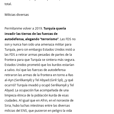
total.
Milicias diversas
Permítanme volver a 2019. 
Turquía quería 
invadir las tierras de las fuerzas de 
autodefensa, alegando “terrorismo”.
 Las FDS no 
son y nunca han sido una amenaza militar para 
Turquía, pero sin embargo Estados Unidos instó a 
las FDS a retirar armas pesadas de partes de la 
frontera para que Turquía se sintiera más segura. 
Estados Unidos prometió que los kurdos estarían 
a salvo. Así que las fuerzas de autodefensa 
retiraron las armas de la frontera en torno a Ras 
al-Ayn (Serêkaniyê) y Tel Abyad (Girê Spî), ¿y qué 
ocurrió? Turquía invadió y ocupó Serêkaniyê y Tel 
Abyad. La ocupación fue acompañada de una 
limpieza étnica de la población kurda de esas 
ciudades. Al igual que en Afrin, en el noroeste de 
Siria, hubo luchas intestinas entre las diversas 
milicias del ENS, que pusieron en peligro la vida 