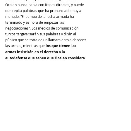
Öcalan nunca habla con frases directas, y puede 
que repita palabras que ha pronunciado muy a 
menudo: “El tiempo de la lucha armada ha 
terminado y es hora de empezar las 
negociaciones”. Los medios de comunicación 
turcos tergiversarán sus palabras y dirán al 
público que se trata de un llamamiento a deponer 
las armas, mientras que 
los que tienen las 
armas insistirán en el derecho a la 
autodefensa que saben que Öcalan considera 
sagrado. 
El Estado culpará al movimiento kurdo 
del “fracaso” de esta “iniciativa” e invadirá tierras 
sirias una vez más. Estados Unidos mirará hacia 
otro lado mientras se cometen crímenes de 
guerra.
Espero equivocarme. 
Espero que la estatua de 
Arin Mirkan, la luchadora increíblemente valiente 
que se inmoló en la colina de Mistenur en Kobane 
en 2014 para frustrar una ofensiva del ISIS y que 
contribuyó significativamente a la victoria de los 
kurdos, se mantenga erguida en la plaza central 