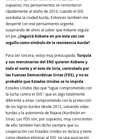
supuesto, mis pensamientos se remontaron 
rápidamente al otoño de 2014, cuando el ISIS 
asediaba la ciudad kurda. Entonces también me 
desperté con ese pensamiento urgente, 
suspirando de alivio al saber que Kobane seguía 
en pie.
 ¿Seguirá Kobane en pie esta vez con 
orgullo como símbolo de la resistencia kurda?
Para ser sincera, estoy muy preocupada. 
Turquía 
y sus mercenarios del ENS quieren Kobane y 
todo el norte y el este de Siria, controlado por 
las Fuerzas Democráticas Sirias (FDS), y no es 
probable que Estados Unidos se lo impida.
Estados Unidos dijo que “sigue comprometido con 
la lucha contra el ISIS”, que es algo totalmente 
diferente a estar comprometido con la protección 
de los logros kurdos desde 2012, salvando vidas 
kurdas y la autonomía de Rojava (Kurdistán en 
Siria). Las FDS son, por supuesto, muy conscientes 
de ello: también han dicho siempre que su 
cooperación con Estados Unidos es táctica y tiene 
como objetivo eliminar al ISIS, no una asociación 