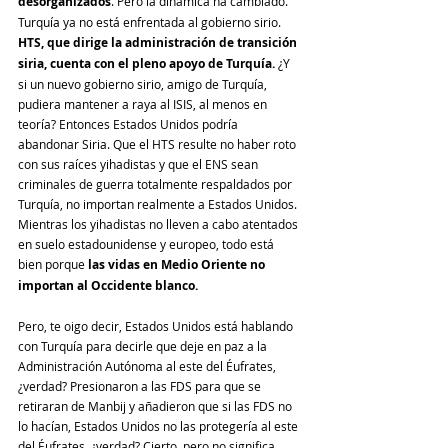
desorganizados
. Pero la dinámica ha cambiado. 
Turquía ya no está enfrentada al gobierno sirio. 
HTS, que dirige la administración de transición 
siria, cuenta con el pleno apoyo de Turquía.
 ¿Y 
si un nuevo gobierno sirio, amigo de Turquía, 
pudiera mantener a raya al ISIS, al menos en 
teoría? Entonces Estados Unidos podría 
abandonar Siria. Que el HTS resulte no haber roto 
con sus raíces yihadistas y que el ENS sean 
criminales de guerra totalmente respaldados por 
Turquía, no importan realmente a Estados Unidos. 
Mientras los yihadistas no lleven a cabo atentados 
en suelo estadounidense y europeo, todo está 
bien porque 
las vidas en Medio Oriente no 
importan al Occidente blanco.
Pero, te oigo decir, Estados Unidos está hablando 
con Turquía para decirle que deje en paz a la 
Administración Autónoma al este del Éufrates, 
¿verdad? Presionaron a las FDS para que se 
retiraran de Manbij y añadieron que si las FDS no 
lo hacían, Estados Unidos no las protegería al este 
del Éufrates, ¿verdad? Cierto, pero no significa 