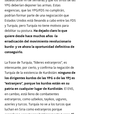
sábado (este fin de semana) y que los sirios de las 
YPG deberían deponer las armas. Estas 
exigencias, que las YPG/FDS no cumplirán, 
podrían formar parte de una negociación que 
Estados Unidos está llevando a cabo entre las FDS 
y Turquía, pero Turquía no tiene motivos para 
debilitar su postura. 
Ha dejado claro lo que 
quiere desde hace muchos años -la 
erradicación del movimiento revolucionario 
kurdo- y ve ahora la oportunidad definitiva de 
conseguirlo.
La frase de Turquía, “líderes extranjeros”, es 
interesante, por cierto, y confirma la negación de 
Turquía de la existencia de Kurdistán: 
ninguno de 
los dirigentes kurdos de las YPG o de las YPJ es 
“extranjero”, porque los kurdos están en su 
patria en cualquier lugar de Kurdistán
. El ENS, 
en cambio, está lleno de combatientes 
extranjeros, como uzbekos, tayikos, uigures, 
azeríes y turcos. Turquía no ve a los turcos que 
luchan en Siria como extranjeros porque 