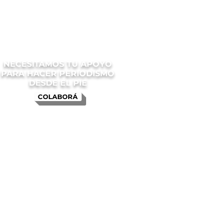
NECESITAMOS TU APOYO
PARA HACER PERIODISMO
DESDE EL PIE
COLABORÁ