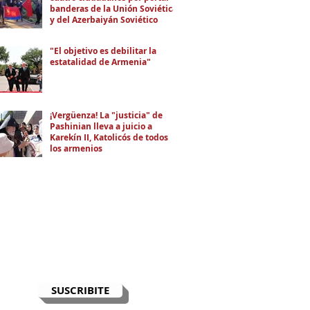
banderas de la Unión Soviética
y del Azerbaiyán Soviético
"El objetivo es debilitar la
estatalidad de Armenia"
¡Vergüenza! La "justicia" de
Pashinian lleva a juicio a
Karekín II, Katolicós de todos
los armenios
RECIBÍ EL NEWSLETTER
Te escribimos correos una vez por
semana para informarte sobre las
noticias de la comunidad, Armenia
y el Cáucaso con contexto y
análisis.
SUSCRIBITE