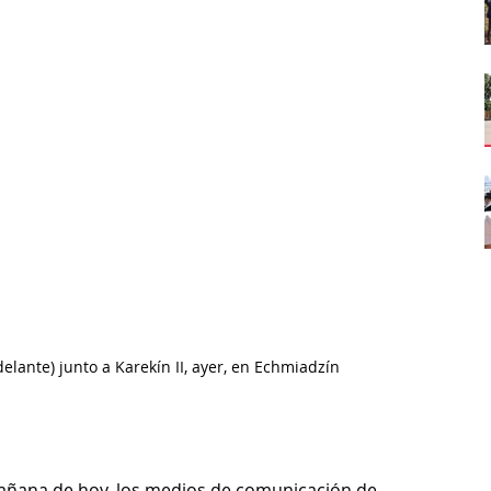
elante) junto a Karekín II, ayer, en Echmiadzín
añana de hoy, los medios de comunicación de 