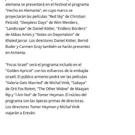
alemana se presentará en el Festival el programa 
"Hecho en Alemania", en cuyo marco se 
proyectarán las películas "Red Sky" de Christian 
Petzold, "Sleepless Days" de Wim Wenders, 
"Landscape" de Daniel Kötter, "Endless Borders" 
de Abbas Amini y "Notes on Deportation" de 
Khaled Jarrar. Los directores Daniel Kötter, Bernd 
Buder y Carmen Gray también se harán presentes 
en Armenia.
"Focus Israel" será el programa incluido en el 
"Golden Apricot" con los esfuerzos de la embajda 
israelí. El público armenio podrá ver las películas 
"Valeria Gets Married" de Michal Vinik, "Sabaya" 
de Orit Fox Rotem, "The Other Widow" de Maayan 
Rip y "I Am Not" de Tomer Heyman. El núcleo del 
programa son las óperas primas de directoras. 
Los directores Tomer Heyman y Michal Vinik 
viajarán a Ereván.