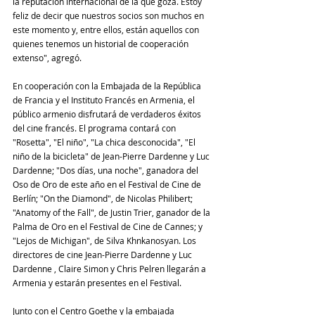
la reputación internacional de la que goza. Estoy 
feliz de decir que nuestros socios son muchos en 
este momento y, entre ellos, están aquellos con 
quienes tenemos un historial de cooperación 
extenso", agregó.
En cooperación con la Embajada de la República 
de Francia y el Instituto Francés en Armenia, el 
público armenio disfrutará de verdaderos éxitos 
del cine francés. El programa contará con 
"Rosetta", "El niño", "La chica desconocida", "El 
niño de la bicicleta" de Jean-Pierre Dardenne y Luc 
Dardenne; "Dos días, una noche", ganadora del 
Oso de Oro de este año en el Festival de Cine de 
Berlín; "On the Diamond", de Nicolas Philibert; 
"Anatomy of the Fall", de Justin Trier, ganador de la 
Palma de Oro en el Festival de Cine de Cannes; y 
"Lejos de Michigan", de Silva Khnkanosyan. Los 
directores de cine Jean-Pierre Dardenne y Luc 
Dardenne , Claire Simon y Chris Pelren llegarán a 
Armenia y estarán presentes en el Festival.
Junto con el Centro Goethe y la embajada 