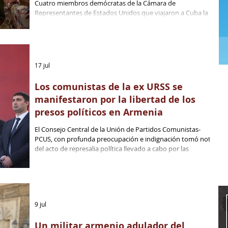
Cuatro miembros demócratas de la Cámara de
Representantes de Estados Unidos que viajaron a Cuba la
semana pasada condenaron el bloqueo energético del
gobierno de Trump, advirtiendo que ha convertido a la isla
socialista en lo que uno de ellos describió como una "Gaza
silenciosa".
17 jul
Los comunistas de la ex URSS se
manifestaron por la libertad de los
presos políticos en Armenia
El Consejo Central de la Unión de Partidos Comunistas-
PCUS, con profunda preocupación e indignación tomó nota
del acto de represalia política llevado a cabo por las
autoridades de la República de Armenia contra Gaguik
Tsarukian, líder del Partido Armenia Próspera y presidente
del Comité Olímpico Nacional, así como contra otras
destacadas personalidades y dirigentes opositores del país.
9 jul
Un militar armenio adulador del