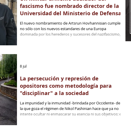
fascismo fue nombrado director de la
Universidad del Ministerio de Defensa
El nuevo nombramiento de Artsrun Hovhannisian cumple
no sólo con los nuevos estandares de una Europa
dominada por los herederos y sucesores del nazifascismo,
sino que demuestra que Ereván se está preparando para
sumarse a la deplorable tendencia de reescribir la historia
de la Segunda Guerra Mundial.
8 jul
La persecución y represión de
opositores como metodología para
"disciplinar" a la sociedad
La impunidad y la inmunidad -brindada por Occidente- de
la que goza el régimen de Nikol Pashinian hace que ya no
intente ocultar ni enmascarar su esencia ni sus objetivos: el
primer ministro armenio está preparando el terreno para
cumplir con las promesas hechas a sus patrocinadores en
Ankara, Bakú, Bruselas y Washington.