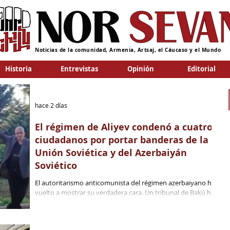
Noticias de la comunidad, Armenia, Artsaj, el Cáucaso y el Mundo
Historia
Entrevistas
Opinión
Editorial
hace 2 días
El régimen de Aliyev condenó a cuatro
ciudadanos por portar banderas de la
Unión Soviética y del Azerbaiyán
Soviético
El autoritarismo anticomunista del régimen azerbaiyano ha
vuelto a mostrar su verdadera cara. Un tribunal de Bakú ha
condenado a prisión a cuatro personas simplemente por
intentar organizar una marcha con banderas soviéticas y
promover ideas comunistas. Por otra parte, nueve