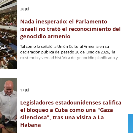
periodistas fueron condenados a varios años de prisión.
28 jul
Nada inesperado: el Parlamento
israelí no trató el reconocimiento del
genocidio armenio
Tal como lo señaló la Unión Cultural Armenia en su
declaración pública del pasado 30 de junio de 2026, "la
existencia y verdad histórica del genocidio planificado y
perpetrado a fines del siglo XIX y principios del XX por la
maquinaria estatal del Sultanato turco otomano y la
República que lo continuó -en la complicidad con las
potencias occidentales- contra el pueblo armenio y...
17 jul
Legisladores estadounidenses califican
el bloqueo a Cuba como una "Gaza
silenciosa", tras una visita a La
Habana