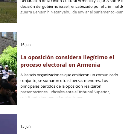
Declaración de la Unión Cultural Armenia y la JUCA sobre la
decisión del gobierno israelí, encabezado por el criminal de
guerra Benjamín Netanyahu, de enviar al parlamento -para
su aprobación- una declaración de reconocimiento oficial
del genocidio armenio.
16 jun
La oposición considera ilegítimo el
proceso electoral en Armenia
A las seis organizaciones que emitieron un comunicado
conjunto, se sumaron otras fuerzas menores. Los
principales partidos de la oposición realizaron
presentaciones judiciales ante el Tribunal Superior,
solicitando impugnar las elecciones.
15 jun