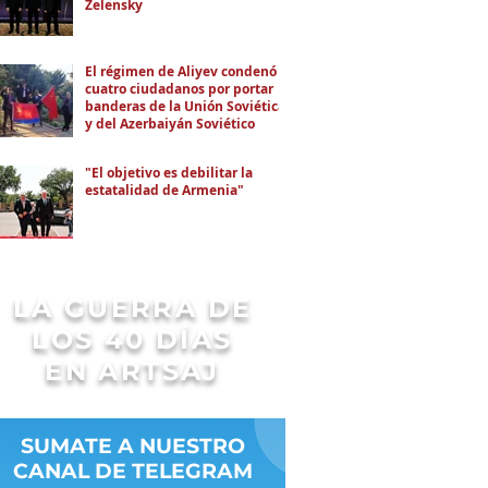
Zelensky
El régimen de Aliyev condenó a
cuatro ciudadanos por portar
banderas de la Unión Soviética
y del Azerbaiyán Soviético
"El objetivo es debilitar la
estatalidad de Armenia"
LA GUERRA DE
LOS 40 DÍAS
EN ARTSAJ
SUMATE A NUESTRO
CANAL DE TELEGRAM