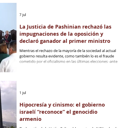
7 jul
La Justicia de Pashinian rechazó las
impugnaciones de la oposición y
declaró ganador al primer ministro
Mientras el rechazo de la mayoría de la sociedad al actual
gobierno resulta evidente, como también lo es el fraude
cometido por el oficialismo en las últimas elecciones -antes,
durante y después de los comicios-, el dictamen del
Tribunal Constitucional Superior no hace más que tensar el
ambiente político interno y transformar a la república en
una olla a presión a la que ya se le escucha el silbido de la
tapa...
1 jul
Hipocresía y cinismo: el gobierno
israelí “reconoce” el genocidio
armenio