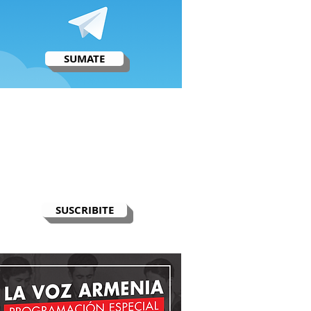
SUMATE
RECIBÍ EL NEWSLETTER
Te escribimos correos una vez por
semana para informarte sobre las
noticias de la comunidad, Armenia
y el Cáucaso con contexto y
análisis.
SUSCRIBITE