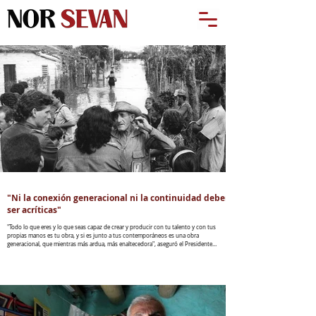
"Ni la conexión generacional ni la continuidad deben
ser acríticas"
"Todo lo que eres y lo que seas capaz de crear y producir con tu talento y con tus
propias manos es tu obra, y si es junto a tus contemporáneos es una obra
generacional, que mientras más ardua, más enaltecedora", aseguró el Presidente
cubano en entrevista exclusiva con Juventud Rebelde, a propósito de este 4 de Abril.