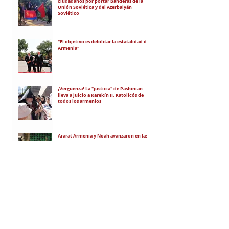
ciudadanos por portar banderas de la
Unión Soviética y del Azerbaiyán
Soviético
"El objetivo es debilitar la estatalidad de
Armenia"
¡Vergüenza! La "justicia" de Pashinian
lleva a juicio a Karekín II, Katolicós de
todos los armenios
Ararat Armenia y Noah avanzaron en las
copas europeas
RECIBÍ EL NEWSLETTER
Te escribimos correos una vez por