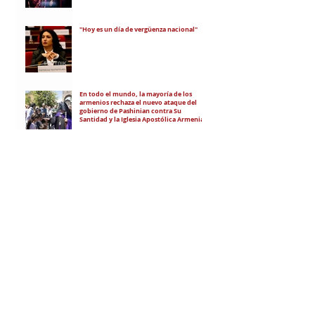
"Hoy es un día de vergüenza nacional"
En todo el mundo, la mayoría de los
armenios rechaza el nuevo ataque del
gobierno de Pashinian contra Su
Santidad y la Iglesia Apostólica Armenia
Alumnos de las escuelas armenias de
nuestro país fueron recibidos por Su
Santidad Karekín II
La situación de Armenia y el apoyo de
Bakú y Ankara a Zelensky