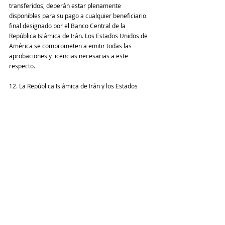
transferidos, deberán estar plenamente 
disponibles para su pago a cualquier beneficiario 
final designado por el Banco Central de la 
República Islámica de Irán. Los Estados Unidos de 
América se comprometen a emitir todas las 
aprobaciones y licencias necesarias a este 
respecto.
12. La República Islámica de Irán y los Estados 
Unidos de América acuerdan establecer un 
mecanismo de implementación para supervisar la 
correcta ejecución del presente Memorando de 
Entendimiento y el cumplimiento futuro del 
acuerdo final.
13. Tras la firma del presente Memorando de 
Entendimiento, y condicionado al inicio de la 
aplicación de los apartados 1, 4, 5, 10 y 11 del 
mismo y a la continuidad de dicha 
implementación, la República Islámica de Irán y 
los Estados Unidos de América iniciarán las 
negociaciones sobre el acuerdo final 