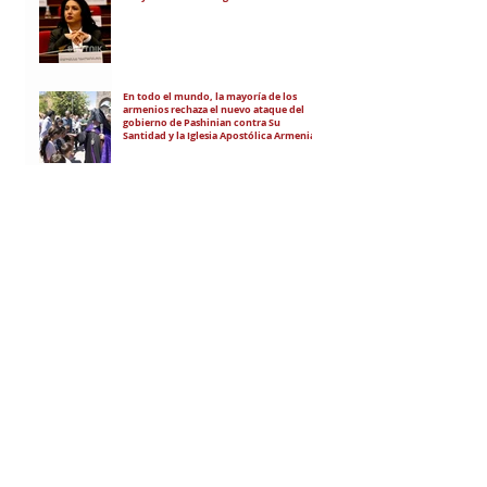
En todo el mundo, la mayoría de los
armenios rechaza el nuevo ataque del
gobierno de Pashinian contra Su
Santidad y la Iglesia Apostólica Armenia
Alumnos de las escuelas armenias de
nuestro país fueron recibidos por Su
Santidad Karekín II
La situación de Armenia y el apoyo de
Bakú y Ankara a Zelensky
RECIBÍ EL NEWSLETTER
Te escribimos correos una vez por