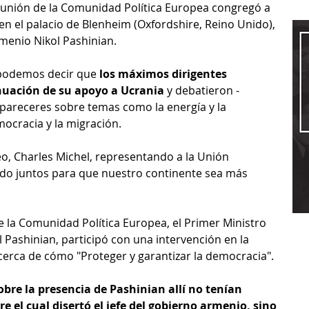
 reunión de la Comunidad Política Europea congregó a 
en el palacio de Blenheim (Oxfordshire, Reino Unido), 
rmenio Nikol Pashinian.
podemos decir que 
los máximos dirigentes 
nuación de su apoyo a Ucrania
 y debatieron -
 pareceres sobre temas como la energía y la 
mocracia y la migración.
o, Charles Michel, representando a la Unión 
ndo juntos para que nuestro continente sea más 
 la Comunidad Política Europea, el Primer Ministro 
 Pashinian, participó con una intervención en la 
rca de cómo "Proteger y garantizar la democracia". 
obre la presencia de Pashinian allí no tenían 
 el cual disertó el jefe del gobierno armenio, sino 