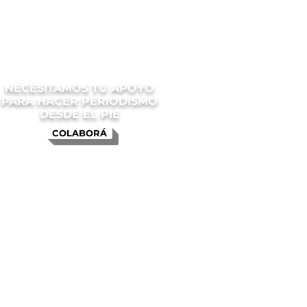
NECESITAMOS TU APOYO
PARA HACER PERIODISMO
DESDE EL PIE
COLABORÁ