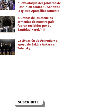
nuevo ataque del gobierno de
Pashinian contra Su Santidad y
la Iglesia Apostólica Armenia
Alumnos de las escuelas
armenias de nuestro país
fueron recibidos por Su
Santidad Karekín II
La situación de Armenia y el
apoyo de Bakú y Ankara a
Zelensky
RECIBÍ EL NEWSLETTER
Te escribimos correos una vez por
semana para informarte sobre las
noticias de la comunidad, Armenia
y el Cáucaso con contexto y
análisis.
SUSCRIBITE