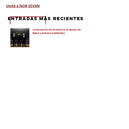
Unite a NOR SEVAN
eNTRADAS MÁS RECIENTES
La situación de Armenia y el apoyo de
Bakú y Ankara a Zelensky
El régimen de Aliyev condenó a cuatro
ciudadanos por portar banderas de la
Unión Soviética y del Azerbaiyán
Soviético
"El objetivo es debilitar la estatalidad de
Armenia"
¡Vergüenza! La "justicia" de Pashinian
lleva a juicio a Karekín II, Katolicós de
todos los armenios