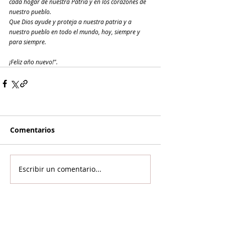
cada hogar de nuestra Patria y en los corazones de 
nuestro pueblo.
Que Dios ayude y proteja a nuestra patria y a 
nuestro pueblo en todo el mundo, hoy, siempre y 
para siempre.
¡Feliz año nuevo!".
Comentarios
Escribir un comentario...
Si llegaste hasta acá...
Es porque te interesa la información con análisis
y contexto.
NOR SEVAN tiene el compromiso