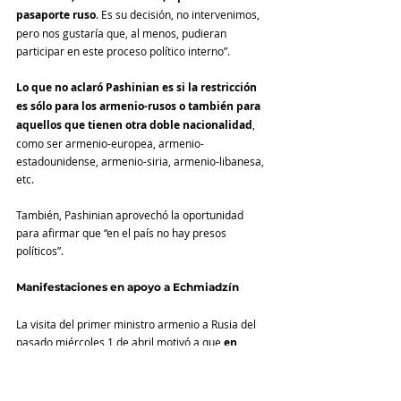
pasaporte ruso
. Es su decisión, no intervenimos, 
pero nos gustaría que, al menos, pudieran 
participar en este proceso político interno”.
Lo que no aclaró Pashinian es si la restricción 
es sólo para los armenio-rusos o también para 
aquellos que tienen otra doble nacionalidad
, 
como ser armenio-europea, armenio-
estadounidense, armenio-siria, armenio-libanesa, 
etc.
También, Pashinian aprovechó la oportunidad 
para afirmar que “en el país no hay presos 
políticos”.
Manifestaciones en apoyo a Echmiadzín
La visita del primer ministro armenio a Rusia del 
pasado miércoles 1 de abril motivó a que 
en 
varias ciudades rusas se realicen mitines de 
apoyo a la Iglesia Apostólica Armenia
, en los 
que 
los manifestantes corearon consignas de 