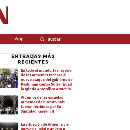
Հայ
eNTRADAS MÁS
RECIENTES
En todo el mundo, la mayoría
de los armenios rechaza el
nuevo ataque del gobierno de
Pashinian contra Su Santidad y
la Iglesia Apostólica Armenia
Alumnos de las escuelas
armenias de nuestro país
fueron recibidos por Su
Santidad Karekín II
La situación de Armenia y el
apoyo de Bakú y Ankara a