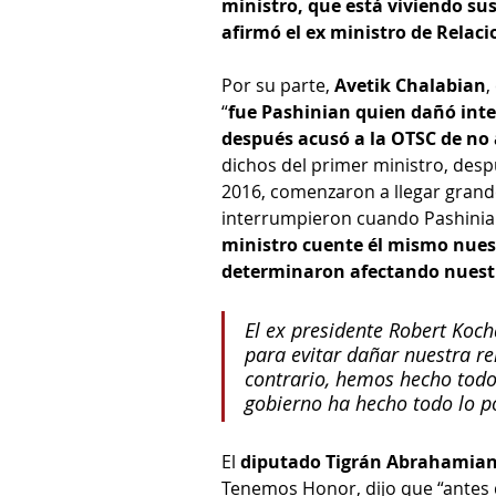
ministro, que está viviendo sus
afirmó el ex ministro de Relac
Por su parte, 
Avetik Chalabian
,
“
fue Pashinian quien dañó int
después acusó a la OTSC de no
dichos del primer ministro, desp
2016, comenzaron a llegar grande
interrumpieron cuando Pashinian 
ministro cuente él mismo nues
determinaron afectando nuest
El ex presidente Robert Koc
para evitar dañar nuestra re
contrario, hemos hecho todo 
gobierno ha hecho todo lo po
El 
diputado Tigrán Abrahamia
Tenemos Honor, dijo que “antes d