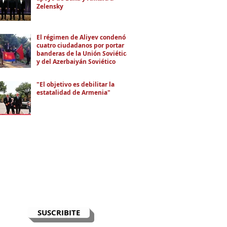
Zelensky
El régimen de Aliyev condenó a
cuatro ciudadanos por portar
banderas de la Unión Soviética
y del Azerbaiyán Soviético
"El objetivo es debilitar la
estatalidad de Armenia"
RECIBÍ EL NEWSLETTER
Te escribimos correos una vez por
semana para informarte sobre las
noticias de la comunidad, Armenia
y el Cáucaso con contexto y
análisis.
SUSCRIBITE