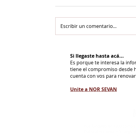
Escribir un comentario...
Si llegaste hasta acá...
Es porque te interesa la inf
tiene el compromiso desde h
cuenta con vos para renovarl
Unite a NOR SEVAN
Fue fundado en 1999 como co
Cultural Armenia. A lo largo d