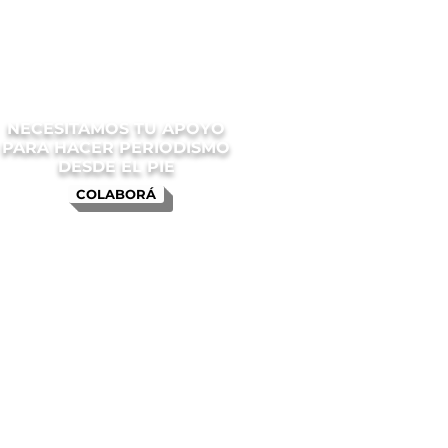
NECESITAMOS TU APOYO
PARA HACER PERIODISMO
DESDE EL PIE
COLABORÁ