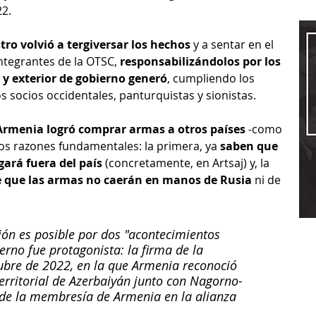
2. 
tro volvió a tergiversar los hechos
 y a sentar en el 
ntegrantes de la OTSC, 
responsabilizándolos por los 
r y exterior de gobierno generó
, cumpliendo los 
s socios occidentales, panturquistas y sionistas.
rmenia logró comprar armas a otros países
 -como 
dos razones fundamentales: la primera, ya 
saben que 
ará fuera del país
 (concretamente, en Artsaj) y, la 
e que las armas no caerán en manos de Rusia
 ni de 
ión es posible por dos "acontecimientos 
erno fue protagonista: la firma de la 
ubre de 2022, en la que Armenia reconoció 
erritorial de Azerbaiyán junto con Nagorno-
 de la membresía de Armenia en la alianza 