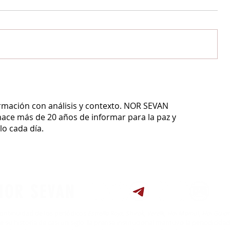
ormación con análisis y contexto.
NOR SEVAN
ace más de 20 años de informar para la paz y
o cada día.
NOR SEVAN
ntinuidad de los periódicos
Estrella Roja, Shirak, Verelk, Hai Mamul,
Hai Guia
e su historia de casi un siglo, la prensa institucional mantuvo la periodicidad