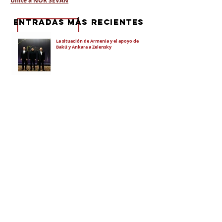
Unite a NOR SEVAN
eNTRADAS MÁS RECIENTES
La situación de Armenia y el apoyo de
Bakú y Ankara a Zelensky
El régimen de Aliyev condenó a cuatro
ciudadanos por portar banderas de la
Unión Soviética y del Azerbaiyán
Soviético
"El objetivo es debilitar la estatalidad de
Armenia"
¡Vergüenza! La "justicia" de Pashinian
lleva a juicio a Karekín II, Katolicós de
todos los armenios