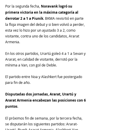
Por la segunda fecha, 
Noravank logró su 
primera victoria en la máxima categoría al 
derrotar 2 a 1 a Piunik
. BKMA revisrtió en parte 
la floja imagen del debut y si bien volvió a perder, 
esta vez lo hizo por un ajustado 3 a 2, como 
visitante, contra uno de los candidatos, Ararat 
Armenia.
En los otros partidos, Urartú goleó 4 a 1 a Sevan y 
Ararat, en calidad de visitante, derrotó por la 
mínima a Van, con gol de Deble. 
El partido entre Noa y Alashkert fue postergado 
para fin de año.
Disputadas dos jornadas, Ararat, Urartú y 
Ararat Armenia encabezan las posiciones con 6 
puntos
.
El próximos fin de semana, por la tercera fecha, 
se disputarán los siguientes partidos: Ararat-
Urartú, Piunik-Ararat Armenia, Alashkert-Van, 