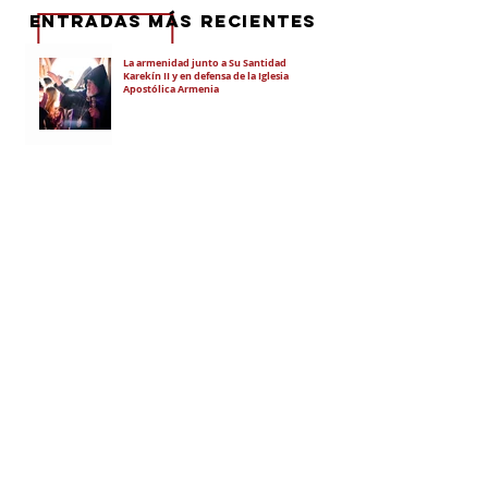
eNTRADAS MÁS RECIENTES
La armenidad junto a Su Santidad
Karekín II y en defensa de la Iglesia
Apostólica Armenia
"Hoy es un día de vergüenza nacional"
En todo el mundo, la mayoría de los
armenios rechaza el nuevo ataque del
gobierno de Pashinian contra Su
Santidad y la Iglesia Apostólica Armenia
Alumnos de las escuelas armenias de
nuestro país fueron recibidos por Su
Santidad Karekín II
La situación de Armenia y el apoyo de
Bakú y Ankara a Zelensky