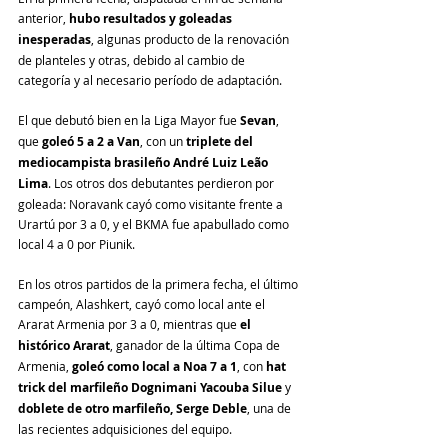
anterior, 
hubo resultados y goleadas 
inesperadas
, algunas producto de la renovación 
de planteles y otras, debido al cambio de  
categoría y al necesario período de adaptación.
El que debutó bien en la Liga Mayor fue 
Sevan
, 
que 
goleó 5 a 2 a Van
, con un 
triplete del 
mediocampista brasileño André Luiz Leão 
Lima
. Los otros dos debutantes perdieron por 
goleada: Noravank cayó como visitante frente a 
Urartú por 3 a 0, y el BKMA fue apabullado como 
local 4 a 0 por Piunik.
En los otros partidos de la primera fecha, el último 
campeón, Alashkert, cayó como local ante el 
Ararat Armenia por 3 a 0, mientras que 
el 
histórico Ararat
, ganador de la última Copa de 
Armenia, 
goleó como local a Noa 7 a 1
, con 
hat 
trick del marfileño Dognimani Yacouba Silue
 y 
doblete de otro marfileño, Serge Deble
, una de 
las recientes adquisiciones del equipo.