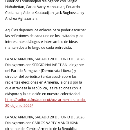
Federico Lomlomdjian dialogaron con Sergio 
Nahabetian, Carlos Varty Manoukian, Eduardo 
Costanian, Adolfo Koutoudjian, Jack Boghossian y 
Andrea Aghazarian.
Aquí les dejamos los enlaces para poder escuchar 
las reflexiones de cada uno de los invitados y los 
interesantes diálogos e intercambio de ideas 
mantenidos a lo largo de cada entrevista.
LA VOZ ARMENIA, SÁBADO 20 DE JUNIO DE 2026
Dialogamos con SERGIO NAHABETIAN -dirigente 
del Partido Ramgavar (Demócrata Liberal) y 
director del periódico Sardarabad- sobre las 
recientes elecciones en Armenia, la crisis por la 
que atraviesa la república, las relaciones con la 
diáspora y la situación en nuestra colectividad.
https://radiocut.fm/audiocut/voz-armenia-sabado-
20-dejunio-2026/
LA VOZ ARMENIA, SÁBADO 20 DE JUNIO DE 2026
Dialogamos con CARLOS VARTY MANOUKIAN -
dirigente del Centro Armenio de la República 