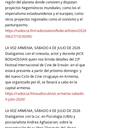
región del planeta donde conviven y disputan 
proyectos hegemónicos mundiales, como los el 
imperialismo estadounidense y el europeo, como 
otros proyectos regionales como el sionismo y el 
panturquismo.
https://radiocut.fm/radiostation/federal/listen/2026
/06/27/10/30/00/
LA VOZ ARMENIA, SÁBADO 4 DE JULIO DE 2026
Dialogamos con el cineasta, actor y docente JACK 
BOGHOSSIAN quien nos brinda detalles del 23º 
Festival Internacional de Cine de Ereván -en el que 
estará presente a partir del próximo domingo- y 
del nuevo Ciclo de Cine Uruguayo en Armenia, 
que organizado por él, se llevará a cabo en la 
capital armenia.
https://radiocut.fm/audiocut/voz-armenia-sabado-
4-julio-2026/
LA VOZ ARMENIA, SÁBADO 4 DE JULIO DE 2026
Dialogamos con la Lic. en Psicología (UBA) y 
psicoanalista Andrea Aghazarian, sobre la 
presentación de su libro "Después del abuso 