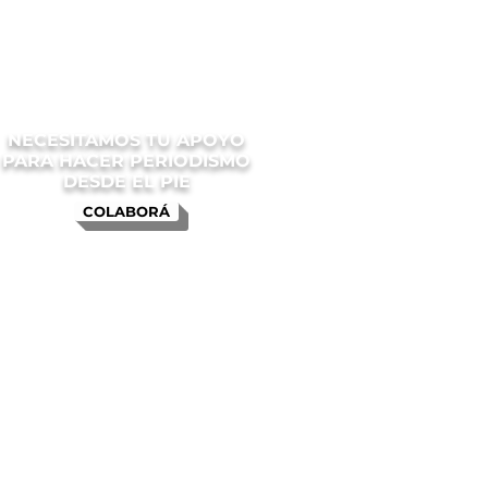
NECESITAMOS TU APOYO
PARA HACER PERIODISMO
DESDE EL PIE
COLABORÁ