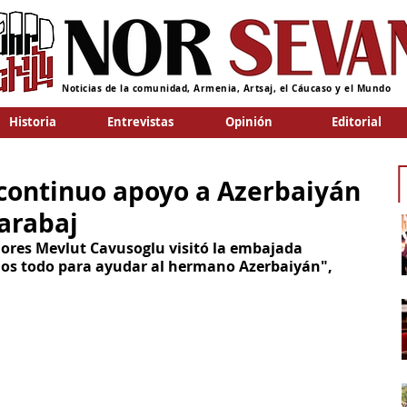
Noticias de la comunidad, Armenia, Artsaj, el Cáucaso y el Mundo
Historia
Entrevistas
Opinión
Editorial
u continuo apoyo a Azerbaiyán
Karabaj
riores Mevlut Cavusoglu visitó la embajada 
mos todo para ayudar al hermano Azerbaiyán", 