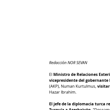
Redacción NOR SEVAN
El 
Ministro de Relaciones Exter
vicepresidente del gobernante P
(AKP), Numan Kurtulmus,
 visit
Hazar Ibrahim.  
El jefe de la diplomacia turca 
Turquía a Azerbaiyán
. "Deseam