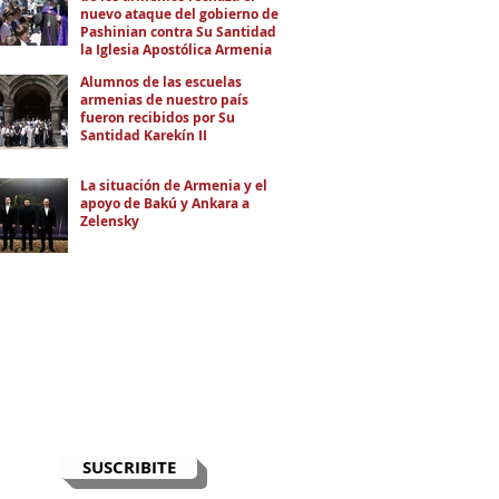
nuevo ataque del gobierno de
Pashinian contra Su Santidad y
la Iglesia Apostólica Armenia
Alumnos de las escuelas
armenias de nuestro país
fueron recibidos por Su
Santidad Karekín II
La situación de Armenia y el
apoyo de Bakú y Ankara a
Zelensky
RECIBÍ EL NEWSLETTER
Te escribimos correos una vez por
semana para informarte sobre las
noticias de la comunidad, Armenia
y el Cáucaso con contexto y
análisis.
SUSCRIBITE