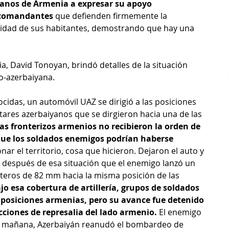
danos de Armenia a expresar su apoyo 
y comandantes
 que defienden firmemente la 
uridad de sus habitantes, demostrando que hay una 
a, David Tonoyan, brindó detalles de la situación 
io-azerbaiyana.
idas, un automóvil UAZ se dirigió a las posiciones 
tares azerbaiyanos que se dirgieron hacia una de las 
as fronterizos armenios no recibieron la orden de 
 que los soldados enemigos podrían haberse 
nar el territorio, cosa que hicieron. Dejaron el auto y 
 después de esa situación que el enemigo lanzó un 
teros de 82 mm hacia la misma posición de las 
jo esa cobertura de artillería, grupos de soldados 
posiciones armenias, pero su avance fue detenido 
 acciones de represalia del lado armenio.
 El enemigo 
 la mañana, Azerbaiyán reanudó el bombardeo de 