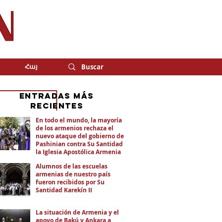
Հայ
eNTRADAS MÁS
RECIENTES
En todo el mundo, la mayoría
de los armenios rechaza el
nuevo ataque del gobierno de
Pashinian contra Su Santidad y
la Iglesia Apostólica Armenia
Alumnos de las escuelas
armenias de nuestro país
fueron recibidos por Su
Santidad Karekín II
La situación de Armenia y el
apoyo de Bakú y Ankara a