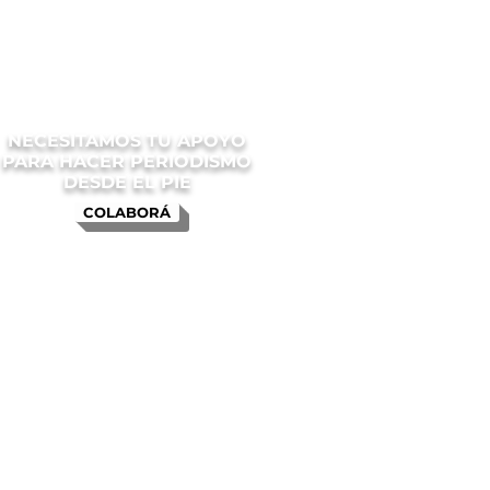
NECESITAMOS TU APOYO
PARA HACER PERIODISMO
DESDE EL PIE
COLABORÁ