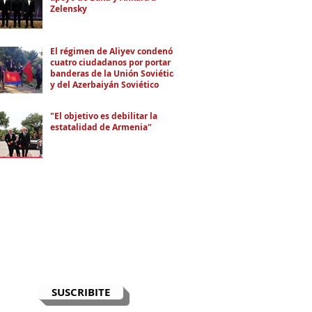
Zelensky
El régimen de Aliyev condenó a
cuatro ciudadanos por portar
banderas de la Unión Soviética
y del Azerbaiyán Soviético
"El objetivo es debilitar la
estatalidad de Armenia"
RECIBÍ EL NEWSLETTER
Te escribimos correos una vez por
semana para informarte sobre las
noticias de la comunidad, Armenia
y el Cáucaso con contexto y
análisis.
SUSCRIBITE