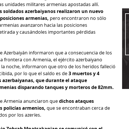
as unidades militares armenias apostadas allí. 
los soldados azerbaiyanos realizaron un nuevo 
s posiciones armenias,
 pero encontraron no sólo 
 armenias avanzaron hacia las posiciones 
retirada y causándoles importantes pérdidas 
de Azerbaiyán informaron que a consecuencia de los 
 frontera con Armenia, el ejército azerbaiyano 
 la noche, informaron que otro de los heridos falleció 
ibida, por lo que el saldo es de
 3 muertos y 4 
s azerbaiyanas, que durante el ataque 
menias disparando tanques y morteros de 82mm.
de Armenia anunciaron que 
dichos ataques 
s policías armenios,
 que se encontraban cerca de 
s por los azeríes.  
enio Zohrab Mnatsakanian se comunicó con el 