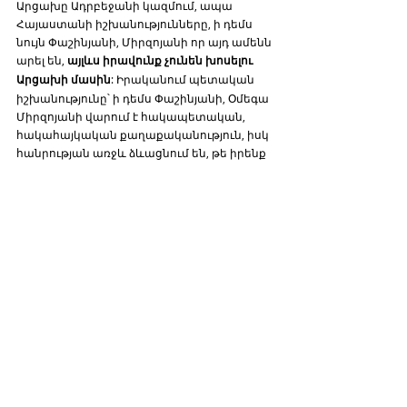
Արցախը Ադրբեջանի կազմում, ապա 
Հայաստանի իշխանությունները, ի դեմս 
նույն Փաշինյանի, Միրզոյանի որ այդ ամենն 
արել են, 
այլևս իրավունք չունեն խոսելու 
Արցախի մասին
: Իրականում պետական 
իշխանությունը՝ ի դեմս Փաշինյանի, Օմեգա 
Միրզոյանի վարում է հակապետական, 
հակահայկական քաղաքականություն, իսկ 
հանրության առջև ձևացնում են, թե իրենք 
իսկական հայրենասեր են, որ աշխատում 
են հանուն Հայաստանի շահերի: Ահա 
այսպիսի տեսք ունի Հայաստանի 
քաղաքական իշխանական համակարգը:
Աղբյուր.
https://www.mfa.am/hy/press-releases
https://um.fi/press-releases
https://www.mofa.go.kr/eng/brd/m_5676/list.
do
Հայեր