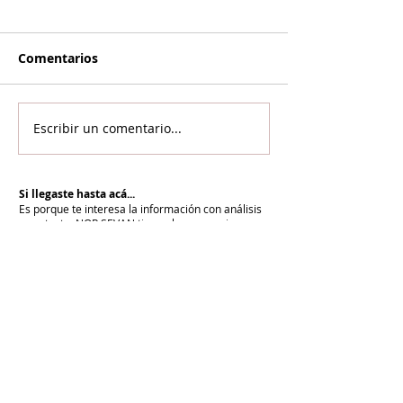
Comentarios
Escribir un comentario...
Si llegaste hasta acá...
Es porque te interesa la información con análisis
y contexto.
NOR SEVAN tiene el compromiso
desde hace más de 20 años de informar para la
paz y cuenta con vos para renovarlo cada día.
Unite a NOR SEVAN
eNTRADAS MÁS RECIENTES
En todo el mundo, la mayoría de los
armenios rechaza el nuevo ataque del
gobierno de Pashinian contra Su
Santidad y la Iglesia Apostólica Armenia