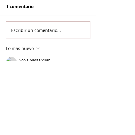
1 comentario
Escribir un comentario...
Lo más nuevo
Sonia Massardjian
23 oct 2020
🇦🇲🇦🇲🇦🇲🇦🇲🇦🇲🇦🇲
Me gusta
Reaccionar
Si llegaste hasta acá...
Es porque te interesa la información con análisis
y contexto.
NOR SEVAN tiene el compromiso
desde hace más de 20 años de informar para la
paz y cuenta con vos para renovarlo cada día.
Unite a NOR SEVAN