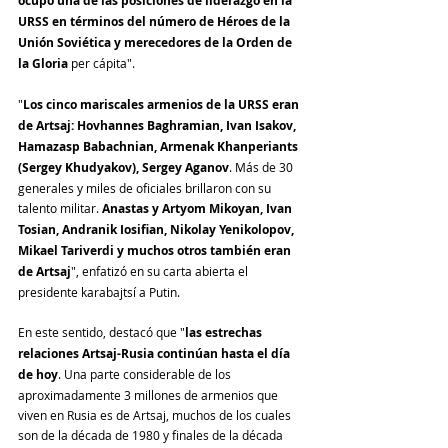
ocupó una de las posiciones de liderazgo en la 
URSS en términos del número de Héroes de la 
Unión Soviética y merecedores de la Orden de 
la Gloria
 per cápita".
"
Los cinco mariscales armenios de la URSS eran 
de Artsaj: Hovhannes Baghramian, Ivan Isakov, 
Hamazasp Babachnian, Armenak Khanperiants 
(Sergey Khudyakov), Sergey Aganov
. Más de 30 
generales y miles de oficiales brillaron con su 
talento militar. 
Anastas y Artyom Mikoyan, Ivan 
Tosian, Andranik Iosifian, Nikolay Yenikolopov, 
Mikael Tariverdi y muchos otros también eran 
de Artsaj
", enfatizó en su carta abierta el 
presidente karabajtsí a Putin.
En este sentido, destacó que "
las estrechas 
relaciones Artsaj-Rusia continúan hasta el día 
de hoy
. Una parte considerable de los 
aproximadamente 3 millones de armenios que 
viven en Rusia es de Artsaj, muchos de los cuales 
son de la década de 1980 y finales de la década 