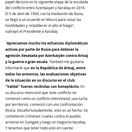
papel decisivo en la siguiente etapa de la escalada 
del conflicto entre Azerbaiyán y Karabaj en 2016. 
El 5 de abril de 1994, con la mediación de Rusia, 
se llegó a un acuerdo en Moscú para cesar las 
hostilidades y restablecer el alto el fuego", 
subrayó el Presidente a Karabaj.
"
Apreciamos mucho los esfuerzos diplomáticos 
activos por parte de Rusia para detener la 
agresión desatada por Azerbaiyán contra Artsaj 
y la guerra a gran escala
. También me gustaría 
informarle que 
en la República de Artsaj, entre 
todos los armenios, las evaluaciones objetivas 
de la situación en su discurso en el club 
"Valdai" fueron recibidas con beneplácito
. En 
su discurso mencionó que 'este conflicto no 
comenzó como un conflicto interestatal, una lucha 
por territorios, comenzó con una confrontación 
étnica. Desafortunadamente, esto es un hecho. Se 
cometieron crímenes crueles contra el pueblo 
armenio en Sumgait y luego en Nagorno Karabaj. 
Y tenemos que tener todo esto en cuenta'. 