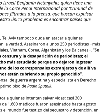
o israelí Benjamín Netanyahu, quien tiene una 
e la Corte Penal Internacional por “criminal de 
iones filtradas a la prensa, que buscan expulsar 
uestro único problema es encontrar países que 
s, Tel Aviv tampoco duda en atacar a quienes 
an la verdad. Asesinaron a unos 250 periodistas −más 
ales, Vietnam, Corea, Afganistán y los Balcanes−. 
“Se 
 censura y la desaparición de periodistas; el 
cho más estudiado porque no dejaron ingresar 
o de los corresponsales extranjeros y de allí va 
inos están cubriendo su propio genocidio”
, 
sal de guerra argentina y especialista en Derecho 
éptimo piso de 
Radio Sputnik
.
aca a quienes intentan salvar vidas: casi 300 
 de 1.600 médicos fueron asesinados hasta agosto 
 el mundo fue testigo del secuestro y detención, en 