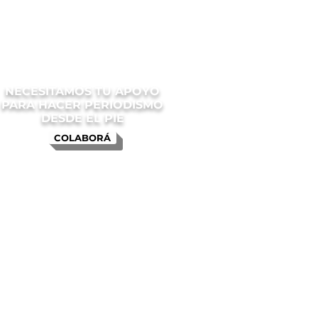
NECESITAMOS TU APOYO
PARA HACER PERIODISMO
DESDE EL PIE
COLABORÁ