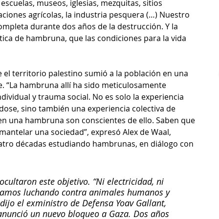
 escuelas, museos, iglesias, mezquitas, sitios 
aciones agrícolas, la industria pesquera (…) Nuestro 
mpleta durante dos años de la destrucción. Y la 
lítica de hambruna, que las condiciones para la vida 
 el territorio palestino sumió a la población en una 
e. “La hambruna allí ha sido meticulosamente 
ndividual y trauma social. No es solo la experiencia 
ose, sino también una experiencia colectiva de 
en una hambruna son conscientes de ello. Saben que 
smantelar una sociedad”, expresó Alex de Waal, 
atro décadas estudiando hambrunas, en diálogo con 
cultaron este objetivo. “Ni electricidad, ni 
Estamos luchando contra animales humanos y 
ijo el exministro de Defensa Yoav Gallant, 
anunció un nuevo bloqueo a Gaza. Dos años 