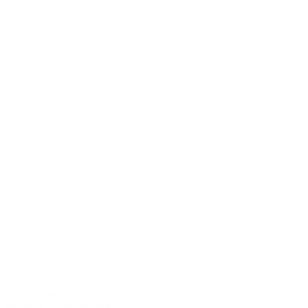
nk, Ereván y Seván
de la Unión
, a pesar de las prohibiciones