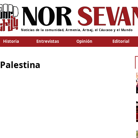
Noticias de la comunidad, Armenia, Artsaj, el Cáucaso y el Mundo
Historia
Entrevistas
Opinión
Editorial
 Palestina