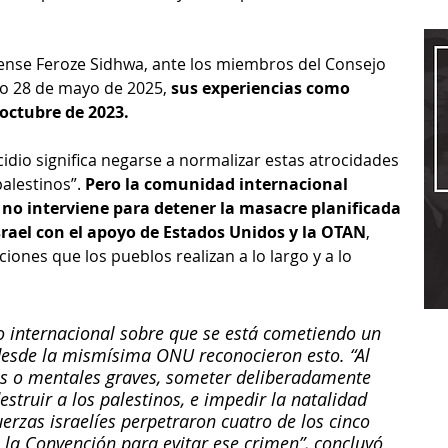
dense Feroze Sidhwa, ante los miembros del Consejo 
o 28 de mayo de 2025, 
sus experiencias como 
 octubre de 2023.
cidio significa negarse a normalizar estas atrocidades 
alestinos”. 
Pero la comunidad internacional 
no interviene para detener la masacre planificada 
srael con el apoyo de Estados Unidos y la OTAN
, 
iones que los pueblos realizan a lo largo y a lo 
o internacional sobre que se está cometiendo un 
desde la mismísima ONU reconocieron esto. “Al 
cas o mentales graves, someter deliberadamente 
struir a los palestinos, e impedir la natalidad 
erzas israelíes perpetraron cuatro de los cinco 
 la Convención para evitar ese crimen”, concluyó 