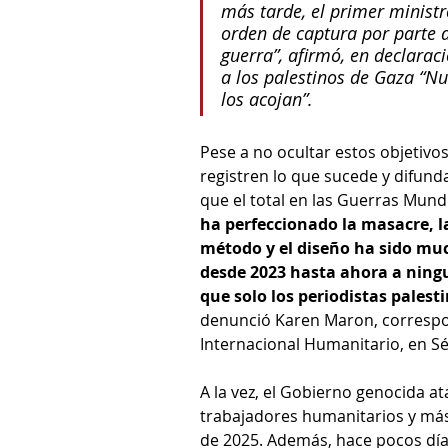
más tarde, el primer ministr
orden de captura por parte d
guerra”, afirmó, en declarac
a los palestinos de Gaza “N
los acojan”.
Pese a no ocultar estos objetivo
registren lo que sucede y difund
que el total en las Guerras Mundi
ha perfeccionado la masacre, la
método y el diseño ha sido mu
desde 2023 hasta ahora a ningun
que solo los periodistas palest
denunció Karen Maron, correspon
Internacional Humanitario, en S
A la vez, el Gobierno genocida at
trabajadores humanitarios y más
de 2025. Además, hace pocos días