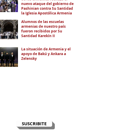
nuevo ataque del gobierno de
Pashinian contra Su Santidad y
la Iglesia Apostólica Armenia
Alumnos de las escuelas
armenias de nuestro país
fueron recibidos por Su
Santidad Karekín II
La situación de Armenia y el
apoyo de Bakú y Ankara a
Zelensky
RECIBÍ EL NEWSLETTER
Te escribimos correos una vez por
semana para informarte sobre las
noticias de la comunidad, Armenia
y el Cáucaso con contexto y
análisis.
SUSCRIBITE