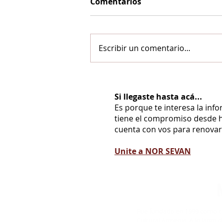
Comentarios
Escribir un comentario...
Si llegaste hasta acá...
Es porque te interesa la inf
tiene el compromiso desde h
cuenta con vos para renovarl
Unite a NOR SEVAN
Fue fundado en 1999 como co
Cultural Armenia. A lo largo d