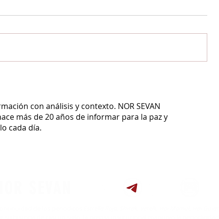
ormación con análisis y contexto.
NOR SEVAN
ace más de 20 años de informar para la paz y
o cada día.
NOR SEVAN
ntinuidad de los periódicos
Estrella Roja, Shirak, Verelk, Hai Mamul,
Hai Guia
e su historia de casi un siglo, la prensa institucional mantuvo la periodicidad