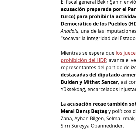
El fiscal general Bekir Şahin envi
acusación preparada por el Part
turco) para prohibir la activida
Democrático de los Pueblos (H
Anadolu
, una de las imputacione
"socavar la integridad del Estado
Mientras se espera que 
los juece
prohibición del HDP
, avanza el v
representantes del partido de izq
destacadas del diputado armeni
Buldan y Mithat Sancar, 
así co
Yüksekdağ, encarcelados injust
La 
acusación recae también sob
Meral Danış Beştaş
 y políticos
Zana, Ayhan Bilgen, Selma Irmak,
Sırrı Süreyya Öbannednder.