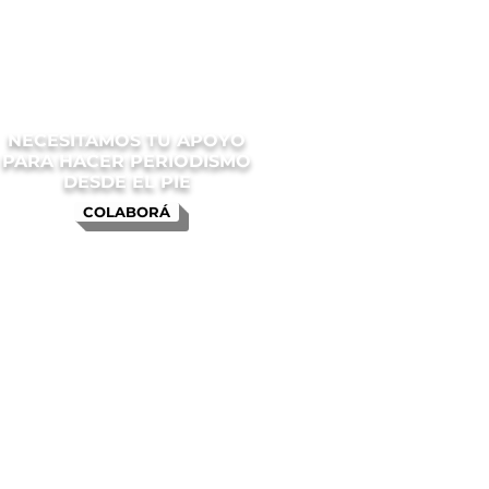
NECESITAMOS TU APOYO
PARA HACER PERIODISMO
DESDE EL PIE
COLABORÁ