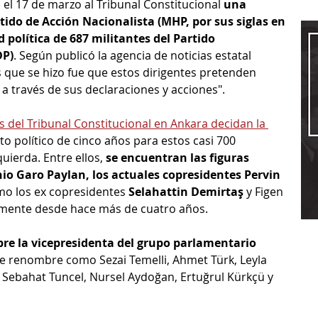
ó el 17 de marzo al Tribunal Constitucional 
una 
ido de Acción Nacionalista (MHP, por sus siglas en 
d política de 687 militantes del Partido 
DP)
. Según publicó la agencia de noticias estatal 
s que se hizo fue que estos dirigentes pretenden 
 a través de sus declaraciones y acciones".
s del Tribunal Constitucional en Ankara decidan la 
eto político de cinco años para estos casi 700 
uierda. Entre ellos, 
se encuentran las figuras 
o Garo Paylan, los actuales copresidentes Pervin 
mo los ex copresidentes 
Selahattin Demirtaş
 y Figen 
amente desde hace más de cuatro años.
re la vicepresidenta del grupo parlamentario 
 de renombre como Sezai Temelli, Ahmet Türk, Leyla 
 Sebahat Tuncel, Nursel Aydoğan, Ertuğrul Kürkçü y 