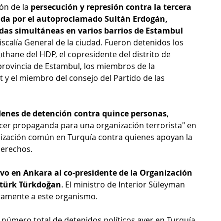
ón de la 
persecución y represión contra la tercera 
sada por el autoproclamado Sultán Erdogán, 
das simultáneas en varios barrios de Estambul 
iscalía General de la ciudad. Fueron detenidos los 
ıthane del HDP, el copresidente del distrito de 
 provincia de Estambul, los miembros de la 
t y el miembro del consejo del Partido de las 
rdenes de detención contra quince personas
, 
er propaganda para una organización terrorista" en 
ialización común en Turquía contra quienes apoyan la 
derechos.
uvo en Ankara al co-presidente de la Organización 
türk Türkdoğan
. El ministro de Interior Süleyman 
tamente a este organismo.
 número total de detenidos políticos ayer en Turquía.