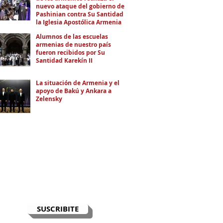
nuevo ataque del gobierno de
Pashinian contra Su Santidad y
la Iglesia Apostólica Armenia
Alumnos de las escuelas
armenias de nuestro país
fueron recibidos por Su
Santidad Karekín II
La situación de Armenia y el
apoyo de Bakú y Ankara a
Zelensky
RECIBÍ EL NEWSLETTER
Te escribimos correos una vez por
semana para informarte sobre las
noticias de la comunidad, Armenia
y el Cáucaso con contexto y
análisis.
SUSCRIBITE