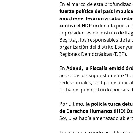
En el marco de esta profundizaci
fuerza política del país impul
anoche se llevaron a cabo reda
contra el HDP
 ordenada por la F
copresidentes del distrito de Kağ
Beşiktaş, los responsables de la
organización del distrito Esenyur
Regiones Democráticas (DBP).
En
 Adaná, la Fiscalía emitió ó
acusadas de supuestamente "hac
redes sociales, un tipo de judic
lucha del pueblo kurdo por sus 
Por último, 
la policía turca det
de Derechos Humanos (IHD) Öz
Soylu ya había amenazado abier
Todavía no se pudo establecer el