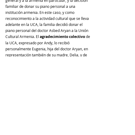
general y a la armenia en particular, y la decisión 
familiar de donar su piano personal a una 
institución armenia. En este caso, y como 
reconocimiento a la actividad cultural que se lleva 
adelante en la UCA, la familia decidió donar el 
piano personal del doctor Asbed Aryan a la Unión 
Cultural Armenia. El 
agradecimiento colectivo 
de 
la UCA, expresado por Andy, lo recibió 
personalmente Eugenia, hija del doctor Aryan, en 
representación también de su madre, Delia, y de 
su hermano, Jeremías.
La emocionante muestra tuvo un final acorde a lo 
que generó en cada uno y cada una de los 
presentes: primero, la orquesta interpretó un 
"Shalajo", el grupo masculino de grupos conjuntos 
bailó "Kocharí" y todos los y las bailarinas de 
Kaiane y Gayané cerraron bailando "Los 
Armenios"
, con coreografía de la profesora Alicia 
Antreassian.