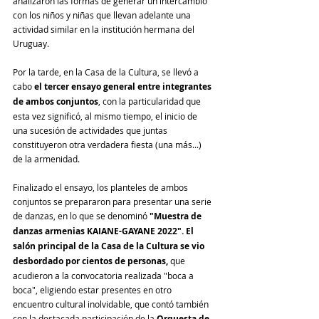
analizaron las formas de generar un intercambio 
con los niños y niñas que llevan adelante una 
actividad similar en la institución hermana del 
Uruguay.
Por la tarde, en la Casa de la Cultura, se llevó a 
cabo 
el tercer ensayo general entre integrantes 
de ambos conjuntos
, con la particularidad que 
esta vez significó, al mismo tiempo, el inicio de 
una sucesión de actividades que juntas 
constituyeron otra verdadera fiesta (una más...) 
de la armenidad.
Finalizado el ensayo, los planteles de ambos 
conjuntos se prepararon para presentar una serie 
de danzas, en lo que se denominó 
"Muestra de 
danzas armenias KAIANE-GAYANE 2022". El 
salón principal de la Casa de la Cultura se vio 
desbordado por cientos de personas,
 que 
acudieron a la convocatoria realizada "boca a 
boca", eligiendo estar presentes en otro 
encuentro cultural inolvidable, que contó también 
con la destacada participación de la 
Orquesta de 