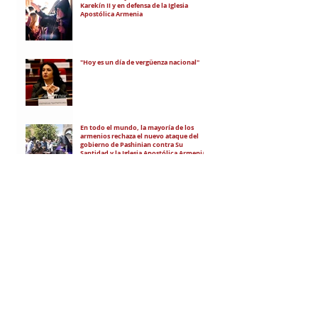
Karekín II y en defensa de la Iglesia
Apostólica Armenia
"Hoy es un día de vergüenza nacional"
En todo el mundo, la mayoría de los
armenios rechaza el nuevo ataque del
gobierno de Pashinian contra Su
Santidad y la Iglesia Apostólica Armenia
Alumnos de las escuelas armenias de
nuestro país fueron recibidos por Su
Santidad Karekín II
La situación de Armenia y el apoyo de
Bakú y Ankara a Zelensky