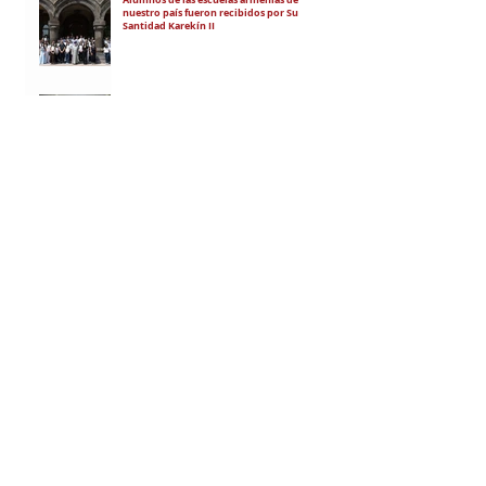
nuestro país fueron recibidos por Su
Santidad Karekín II
La situación de Armenia y el apoyo de
Bakú y Ankara a Zelensky
El régimen de Aliyev condenó a cuatro
ciudadanos por portar banderas de la
Unión Soviética y del Azerbaiyán
Soviético
RECIBÍ EL NEWSLETTER
Te escribimos correos una vez por
semana para informarte sobre las
noticias de la comunidad, Armenia
y el Cáucaso con contexto y
análisis.