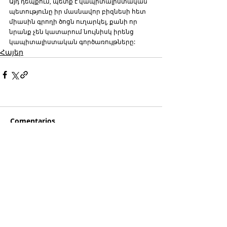
Այդ դեպքում, պետք է կապիտալիստական 
պետությունը իր մասնավոր բիզնեսի հետ 
միասին գրողի ծոցն ուղարկել, քանի որ 
նրանք չեն կատարում նույնիսկ իրենց 
կապիտալիստական գործառույթները:
Հայեր
Comentarios
Escribir un comentario...
Si llegaste hasta acá...
Es porque te interesa la información con análisis
y contexto.
NOR SEVAN tiene el compromiso
desde hace más de 20 años de informar para la