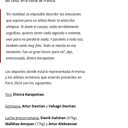
del Sena, en el norte de Francia.
“En realidad, es imposible describir las emociones 
que supone para un atleta llevar la antorcha 
olímpica. Te duele el cuerpo, estás terriblemente 
orgulloso, quieres sentir cada segundo e instante, 
vivir para no perderte nada. Y paralelo a todo eso, 
también estás muy feliz. Todo se mezcla en ese 
momento. Fue un gran honor para mí”, dijo, 
emocionada, Elmira Karapetian.
Los deportes donde estará representada Armenia 
y los atletas armenios que estarán presentes en 
París 2024 son los siguientes:
Tiro:
Elmira Karapetian
.
Gimnasia:
 Artur Davtian
 y 
Vahagn Davtian
.
Lucha grecorromana:
Slavik Galstian
 (67kg), 
Malkhas Amoyan
 (77kg) y 
Artur Aleksanian