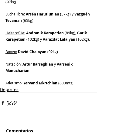
(97kg).
Lucha libre:
Arsén Harutiunian
 (57kg) y 
Vazguén 
Tevanian
 (65kg).
Halterofilia:
Andranik Karapetian
 (89kg), 
Garik 
Karapetian
 (102kg) y 
Varazdat Lalalyan
 (102kg).
Boxeo:
David Chaloyan
 (92kg)
Natación:
Artur Barseghian
 y 
Varsenik 
Manucharian
.
Atletismo:
Yervand Mkrtchian
 (800mts).
Deportes
Comentarios