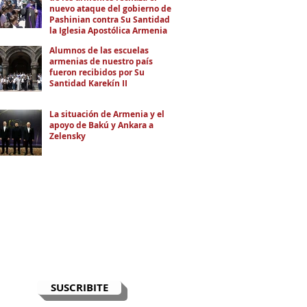
nuevo ataque del gobierno de
Pashinian contra Su Santidad y
la Iglesia Apostólica Armenia
Alumnos de las escuelas
armenias de nuestro país
fueron recibidos por Su
Santidad Karekín II
La situación de Armenia y el
apoyo de Bakú y Ankara a
Zelensky
RECIBÍ EL NEWSLETTER
Te escribimos correos una vez por
semana para informarte sobre las
noticias de la comunidad, Armenia
y el Cáucaso con contexto y
análisis.
SUSCRIBITE