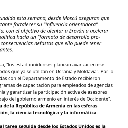
ifundido esta semana, desde Moscú aseguran que 
nte fortalecer su "influencia orientadora" 
ia, con el objetivo de alentar a Ereván a acelerar 
política hacia un "formato de desarrollo pro-
s consecuencias nefastas que ello puede tener 
tantes.
usa, "los estadounidenses planean avanzar en ese 
dos que ya se utilizan en Ucrania y Moldavia". Por lo 
adas con el Departamento de Estado recibieron 
ogramas de capacitación para empleados de agencias 
 y garantizar la participación activa de asesores 
abajo del gobierno armenio en interés de Occidente". 
ía de la República de Armenia en las esferas 
ción, la ciencia tecnológica y la informática
.
l tarea seguida desde los Estados Unidos es la 