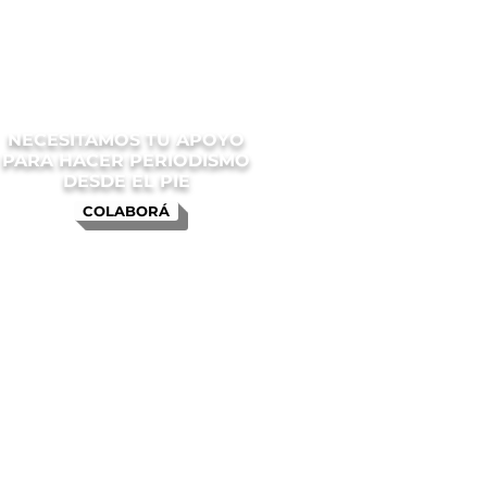
NECESITAMOS TU APOYO
PARA HACER PERIODISMO
DESDE EL PIE
COLABORÁ