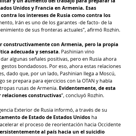
litar y un aumento del trabajo para preparar la 
stados Unidos y Francia en Armenia. Esas 
 contra los intereses de Rusia como contra los 
ento, Irán es uno de los garantes -de facto- de la 
enimiento de sus fronteras actuales”, afirmó Rozhin.
ar constructivamente con Armenia, pero la propia 
tica adecuada y sensata
. Pashinian vino 
 dar algunas señales positivas, pero en Rusia ahora 
 gestos bondadosos. Por eso, ahora estas relaciones 
, dado que, por un lado, Pashinian llega a Moscú, 
go se prepara para ejercicios con la OTAN y habla 
 tropas rusas de Armenia. 
Evidentemente, de esta 
 relaciones constructivas
”, concluyó Rozhin.
igencia Exterior de Rusia informó, a través de su 
tamento de Estado de Estados Unidos
 ha 
 acelerar el proceso de reorientación hacia Occidente 
rsistentemente al país hacia un el suicidio 