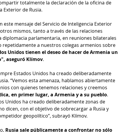
ompartir totalmente la declaración de la oficina de 
a Exterior de Rusia.
 este mensaje del Servicio de Inteligencia Exterior 
otros mismos, tanto a través de las relaciones 
la diplomacia parlamentaria, en reuniones bilaterales 
do repetidamente a nuestros colegas armenios sobre 
dos Unidos tienen el deseo de hacer de Armenia un 
o", aseguró Klímov
.
iempre Estados Unidos ha creado deliberadamente 
Rusia. “Vemos esta amenaza, hablamos abiertamente 
enios con quienes tenemos relaciones y creemos 
dica, en primer lugar, a Armenia y a su pueblo
. 
s Unidos ha creado deliberadamente zonas de 
o dicen, con el objetivo de sobrecargar a Rusia y 
mpetidor geopolítico”, subrayó Klímov.
o, 
Rusia sale públicamente a confrontar no sólo 